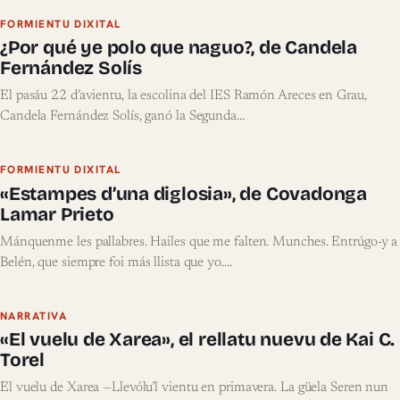
FORMIENTU DIXITAL
¿Por qué ye polo que naguo?, de Candela
Fernández Solís
El pasáu 22 d’avientu, la escolina del IES Ramón Areces en Grau,
Candela Fernández Solís, ganó la Segunda…
FORMIENTU DIXITAL
«Estampes d’una diglosia», de Covadonga
Lamar Prieto
Mánquenme les pallabres. Hailes que me falten. Munches. Entrúgo-y a
Belén, que siempre foi más llista que yo.…
NARRATIVA
«El vuelu de Xarea», el rellatu nuevu de Kai C.
Torel
El vuelu de Xarea —Llevólu’l vientu en primavera. La güela Seren nun