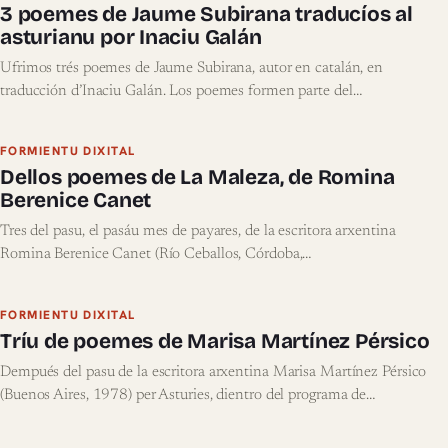
3 poemes de Jaume Subirana traducíos al
asturianu por Inaciu Galán
Ufrimos trés poemes de Jaume Subirana, autor en catalán, en
traducción d’Inaciu Galán. Los poemes formen parte del…
FORMIENTU DIXITAL
Dellos poemes de La Maleza, de Romina
Berenice Canet
Tres del pasu, el pasáu mes de payares, de la escritora arxentina
Romina Berenice Canet (Río Ceballos, Córdoba,…
FORMIENTU DIXITAL
Tríu de poemes de Marisa Martínez Pérsico
Dempués del pasu de la escritora arxentina Marisa Martínez Pérsico
(Buenos Aires, 1978) per Asturies, dientro del programa de…