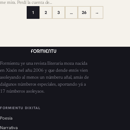
me mira. Perdí la cuenta de…
1
2
3
…
26
→
Formientu ye una revista lliteraria moza nacida
en Xixón nel añu 2006 y que dende entós vien
asoleyando al menos un númberu añal, amás de
dalgunos númberos especiales, aportando yá a
17 númberos asoleyaos.
FORMIENTU DIXITAL
Poesía
Narrativa