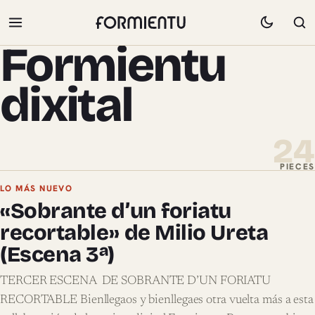
Formientu
dixital
24
PIECES
Pieces de Formientu dixital
LO MÁS NUEVO
«Sobrante d’un foriatu
recortable» de Milio Ureta
(Escena 3ª)
TERCER ESCENA DE SOBRANTE D’UN FORIATU
RECORTABLE Bienllegaos y bienllegaes otra vuelta más a esta