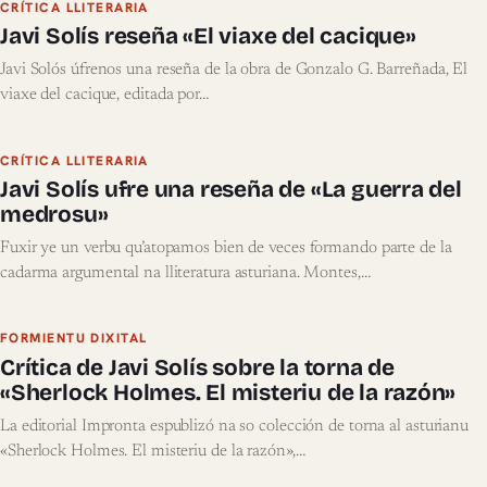
CRÍTICA LLITERARIA
Javi Solís reseña «El viaxe del cacique»
Javi Solós úfrenos una reseña de la obra de Gonzalo G. Barreñada, El
viaxe del cacique, editada por…
CRÍTICA LLITERARIA
Javi Solís ufre una reseña de «La guerra del
medrosu»
Fuxir ye un verbu qu’atopamos bien de veces formando parte de la
cadarma argumental na lliteratura asturiana. Montes,…
FORMIENTU DIXITAL
Crítica de Javi Solís sobre la torna de
«Sherlock Holmes. El misteriu de la razón»
La editorial Impronta espublizó na so colección de torna al asturianu
«Sherlock Holmes. El misteriu de la razón»,…