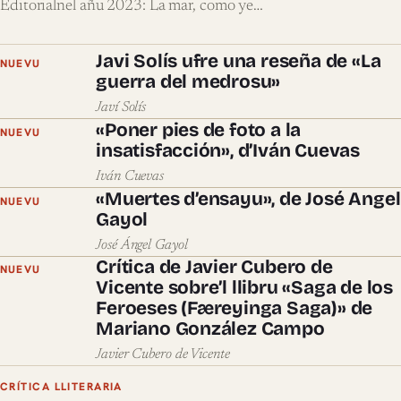
Editorialnel añu 2023: La mar, como ye…
Javi Solís ufre una reseña de «La
NUEVU
guerra del medrosu»
Javí Solís
«Poner pies de foto a la
NUEVU
insatisfacción», d’Iván Cuevas
Iván Cuevas
«Muertes d’ensayu», de José Angel
NUEVU
Gayol
José Ángel Gayol
Crítica de Javier Cubero de
NUEVU
Vicente sobre’l llibru «Saga de los
Feroeses (Færeyinga Saga)» de
Mariano González Campo
Javier Cubero de Vicente
CRÍTICA LLITERARIA