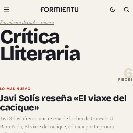
Formientu dixital — xéneru
Crítica
Lliteraria
6
PIECES
Pieces de Crítica Lliteraria
LO MÁS NUEVO
Javi Solís reseña «El viaxe del
cacique»
Javi Solós úfrenos una reseña de la obra de Gonzalo G.
Barreñada, El viaxe del cacique, editada por Impronta