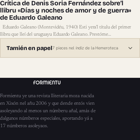
Crítica de Denis Soria Fernández sobre’l
llibru «Días y noches de amor y de guerra»
de Eduardo Galeano
Eduardo Galeano (Montevidéu, 1940) Esti yera’l títulu del primer
llibru que lleí del uruguayu Eduardo Galeano. Prestóme…
Tamién en papel
7 pieces nel índiz de la Hemeroteca
Formientu ye una revista lliteraria moza nacida
en Xixón nel añu 2006 y que dende entós vien
asoleyando al menos un númberu añal, amás de
dalgunos númberos especiales, aportando yá a
17 númberos asoleyaos.