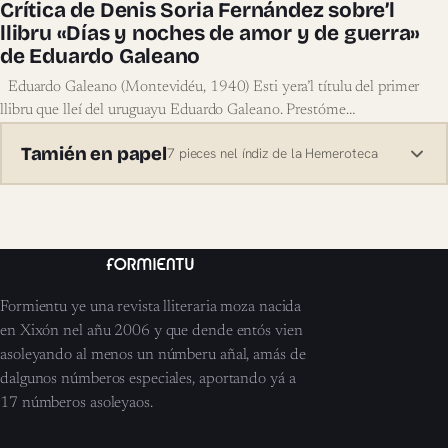
Crítica de Denis Soria Fernández sobre’l
llibru «Días y noches de amor y de guerra»
de Eduardo Galeano
Eduardo Galeano (Montevidéu, 1940) Esti yera’l títulu del primer
llibru que lleí del uruguayu Eduardo Galeano. Prestóme…
Tamién en papel
7 pieces nel índiz de la Hemeroteca
Formientu ye una revista lliteraria moza nacida
en Xixón nel añu 2006 y que dende entós vien
asoleyando al menos un númberu añal, amás de
dalgunos númberos especiales, aportando yá a
17 númberos asoleyaos.