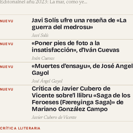
Editorialnel añu 2023: La mar, como ye…
Javi Solís ufre una reseña de «La
NUEVU
guerra del medrosu»
Javí Solís
«Poner pies de foto a la
NUEVU
insatisfacción», d’Iván Cuevas
Iván Cuevas
«Muertes d’ensayu», de José Angel
NUEVU
Gayol
José Ángel Gayol
Crítica de Javier Cubero de
NUEVU
Vicente sobre’l llibru «Saga de los
Feroeses (Færeyinga Saga)» de
Mariano González Campo
Javier Cubero de Vicente
CRÍTICA LLITERARIA