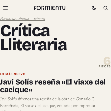
Formientu dixital — xéneru
Crítica
Lliteraria
6
PIECES
Pieces de Crítica Lliteraria
LO MÁS NUEVO
Javi Solís reseña «El viaxe del
cacique»
Javi Solós úfrenos una reseña de la obra de Gonzalo G.
Barreñada, El viaxe del cacique, editada por Impronta