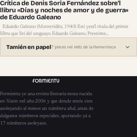
Crítica de Denis Soria Fernández sobre’l
llibru «Días y noches de amor y de guerra»
de Eduardo Galeano
Eduardo Galeano (Montevidéu, 1940) Esti yera’l títulu del primer
llibru que lleí del uruguayu Eduardo Galeano. Prestóme…
Tamién en papel
7 pieces nel índiz de la Hemeroteca
Formientu ye una revista lliteraria moza nacida
en Xixón nel añu 2006 y que dende entós vien
asoleyando al menos un númberu añal, amás de
dalgunos númberos especiales, aportando yá a
17 númberos asoleyaos.