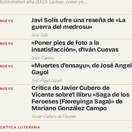
Editorialnel añu 2023: La mar, como ye…
Javi Solís ufre una reseña de «La
NUEVU
guerra del medrosu»
Javí Solís
«Poner pies de foto a la
NUEVU
insatisfacción», d’Iván Cuevas
Iván Cuevas
«Muertes d’ensayu», de José Angel
NUEVU
Gayol
José Ángel Gayol
Crítica de Javier Cubero de
NUEVU
Vicente sobre’l llibru «Saga de los
Feroeses (Færeyinga Saga)» de
Mariano González Campo
Javier Cubero de Vicente
CRÍTICA LLITERARIA