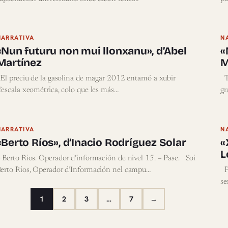
NARRATIVA
N
«Nun futuru non mui llonxanu», d’Abel
«
Martínez
M
l preciu de la gasolina de magar 2012 entamó a xubir
To
’escala xeométrica, colo que les más…
gr
NARRATIVA
N
«Berto Ríos», d’Inacio Rodríguez Solar
«
L
 Berto Rios. Operador d’información de nivel 15. – Pase. Soi
erto Rios, Operador d’Información nel campu…
Pr
se
1
2
3
…
7
→