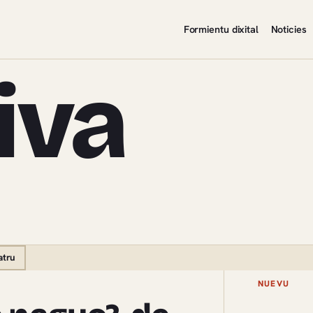
Formientu dixital
Noticies
iva
atru
NUEVU