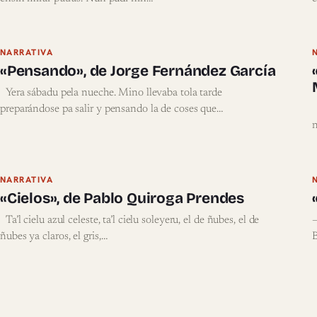
NARRATIVA
«Pensando», de Jorge Fernández García
Yera sábadu pela nueche. Mino llevaba tola tarde
preparándose pa salir y pensando la de coses que…
E
n
NARRATIVA
«Cielos», de Pablo Quiroga Prendes
Ta’l cielu azul celeste, ta’l cielu soleyeru, el de ñubes, el de
–
ñubes ya claros, el gris,…
B