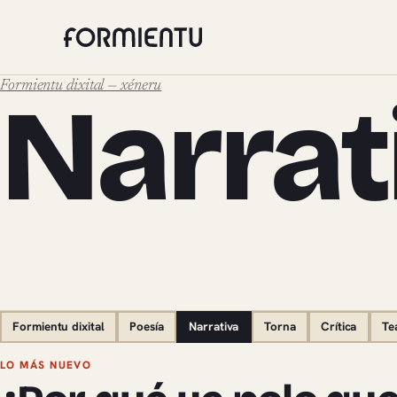
Formientu dixital — xéneru
Narrat
Formientu dixital
Poesía
Narrativa
Torna
Crítica
Te
Pieces de Narrativa
LO MÁS NUEVO