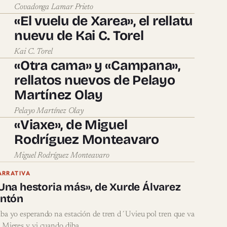
Covadonga Lamar Prieto
«El vuelu de Xarea», el rellatu
nuevu de Kai C. Torel
Kai C. Torel
«Otra cama» y «Campana»,
rellatos nuevos de Pelayo
Martínez Olay
Pelayo Martínez Olay
«Viaxe», de Miguel
Rodríguez Monteavaro
Miguel Rodríguez Monteavaro
ARRATIVA
Una hestoria más», de Xurde Álvarez
ntón
ba yo esperando na estación de tren d´Uvieu pol tren que va
 Mieres y vi cuando diba…