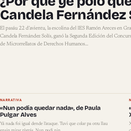
¿Por qué ye polo que
Candela Fernández 
El pasáu 22 d’avientu, la escolina del IES Ramón Areces en Gra
Candela Fernández Solís, ganó la Segunda Edición del Concur
de Microrrellatos de Derechos Humanos…
NARRATIVA
«Nun podía quedar nada», de Paula
Pulgar Alves
Yá nada foi igual dende l’ataque. Tuvi que colar pa otru llau
X
ensin mirar p’atrás. Nun pudi nin…
c