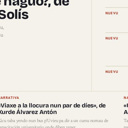
 naguo?, de
Solís
NUEVU
u,
su
NUEVU
NUEVU
NARRATIVA
N
«Viaxe a la llocura nun par de díes», de
«
Xurde Álvarez Antón
A
icu taba yendo nun bus p’Uvieu pa dir a un cursu nomau de
Ta
apacitación universitariu onde diben tener…
pa