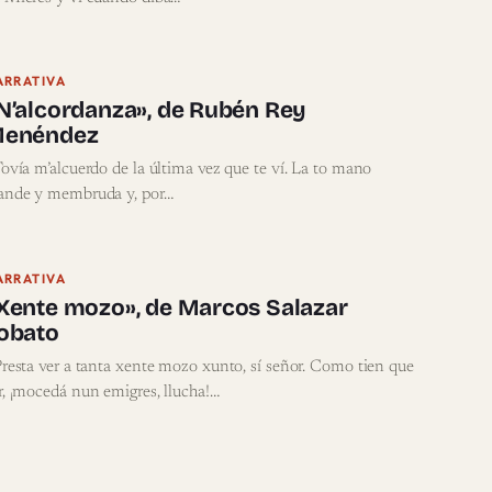
ARRATIVA
N’alcordanza», de Rubén Rey
enéndez
vía m’alcuerdo de la última vez que te ví. La to mano
ande y membruda y, por…
ARRATIVA
Xente mozo», de Marcos Salazar
obato
esta ver a tanta xente mozo xunto, sí señor. Como tien que
r, ¡mocedá nun emigres, llucha!…