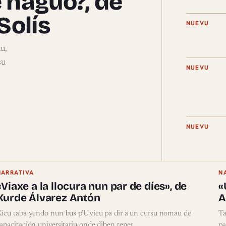
 naguo?, de
Solís
NUEVU
u,
su
NUEVU
NUEVU
NARRATIVA
N
«Viaxe a la llocura nun par de díes», de
«
Xurde Álvarez Antón
A
icu taba yendo nun bus p’Uvieu pa dir a un cursu nomau de
Ta
apacitación universitariu onde diben tener…
pa