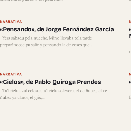
NARRATIVA
«Pensando», de Jorge Fernández García
Yera sábadu pela nueche. Mino llevaba tola tarde
preparándose pa salir y pensando la de coses que…
E
n
NARRATIVA
«Cielos», de Pablo Quiroga Prendes
Ta’l cielu azul celeste, ta’l cielu soleyeru, el de ñubes, el de
–
ñubes ya claros, el gris,…
B