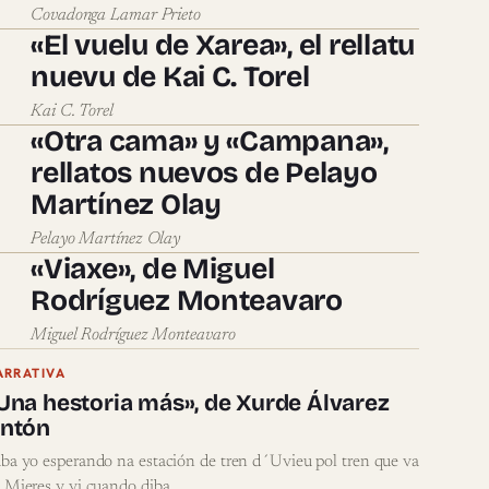
Covadonga Lamar Prieto
«El vuelu de Xarea», el rellatu
nuevu de Kai C. Torel
Kai C. Torel
«Otra cama» y «Campana»,
rellatos nuevos de Pelayo
Martínez Olay
Pelayo Martínez Olay
«Viaxe», de Miguel
Rodríguez Monteavaro
Miguel Rodríguez Monteavaro
ARRATIVA
Una hestoria más», de Xurde Álvarez
ntón
ba yo esperando na estación de tren d´Uvieu pol tren que va
 Mieres y vi cuando diba…