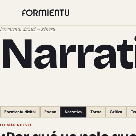
Formientu dixital — xéneru
Narrat
Formientu dixital
Poesía
Narrativa
Torna
Crítica
Te
Pieces de Narrativa
LO MÁS NUEVO