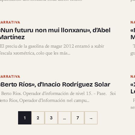
NARRATIVA
N
«Nun futuru non mui llonxanu», d’Abel
«
Martínez
M
l preciu de la gasolina de magar 2012 entamó a xubir
To
’escala xeométrica, colo que les más…
gr
NARRATIVA
N
«Berto Ríos», d’Inacio Rodríguez Solar
«
L
 Berto Rios. Operador d’información de nivel 15. – Pase. Soi
erto Rios, Operador d’Información nel campu…
Pr
se
1
2
3
…
7
→