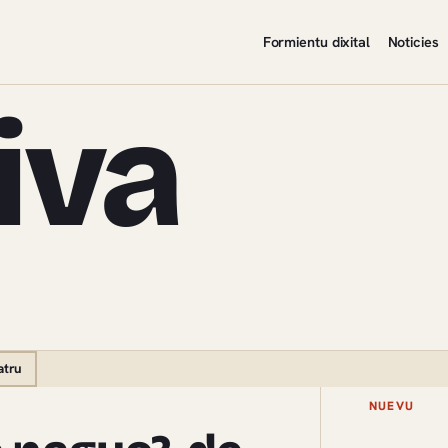
Formientu dixital
Noticies
iva
atru
NUEVU