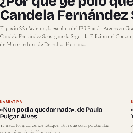
¿Por qué ye polo que
Candela Fernández 
El pasáu 22 d’avientu, la escolina del IES Ramón Areces en Gra
Candela Fernández Solís, ganó la Segunda Edición del Concur
de Microrrellatos de Derechos Humanos…
NARRATIVA
«Nun podía quedar nada», de Paula
Pulgar Alves
Yá nada foi igual dende l’ataque. Tuvi que colar pa otru llau
X
ensin mirar p’atrás. Nun pudi nin…
c