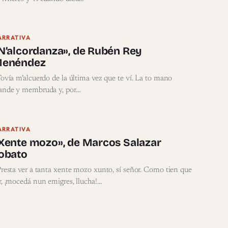
ARRATIVA
N’alcordanza», de Rubén Rey
enéndez
vía m’alcuerdo de la última vez que te ví. La to mano
ande y membruda y, por…
ARRATIVA
Xente mozo», de Marcos Salazar
obato
esta ver a tanta xente mozo xunto, sí señor. Como tien que
r, ¡mocedá nun emigres, llucha!…