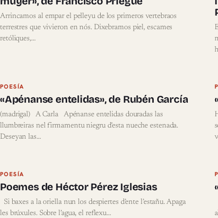
muyer», de Francisco Priegue
Arrincamos al empar el pelleyu de los primeros vertebraos
terrestres que vivieron en nós. Dixebramos piel, escames
E
retóliques,…
m
h
POESÍA
«Apénanse entelidas», de Rubén García
(madrigal) A Carla Apénanse entelidas douradas las
llumbreiras nel firmamentu niegru d’esta nueche estenada.
Deseyan las…
v
POESÍA
Poemes de Héctor Pérez Iglesias
Si baxes a la oriella nun los despiertes d’ente l’estañu. Apaga
N
les brúxules. Sobre l’agua, el reflexu…
a