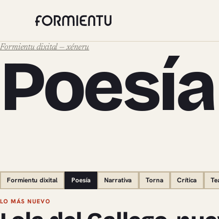
Formientu dixital — xéneru
Poesía
Formientu dixital
Poesía
Narrativa
Torna
Crítica
Te
Pieces de Poesía
LO MÁS NUEVO