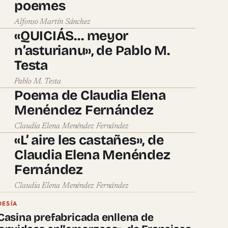
poemes
Alfonso Martín Sánchez
«QUICIÁS… meyor
n’asturianu», de Pablo M.
Testa
Pablo M. Testa
Poema de Claudia Elena
Menéndez Fernández
Claudia Elena Menéndez Fernández
«L’ aire les castañes», de
Claudia Elena Menéndez
Fernández
Claudia Elena Menéndez Fernández
OESÍA
Casina prefabricada enllena de