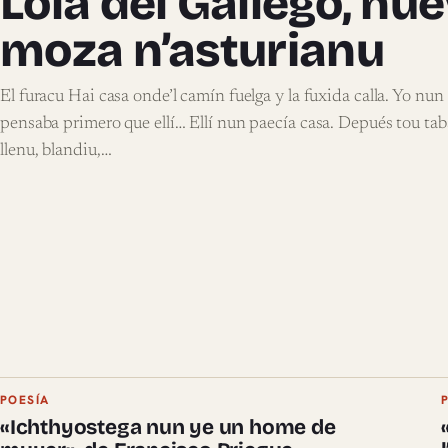
Lola del Gallego, nu
moza n’asturianu
El furacu Hai casa onde’l camín fuelga y la fuxida calla. Yo nun
pensaba primero que ellí… Ellí nun paecía casa. Depués tou tab
llenu, blandiu,…
POESÍA
«Ichthyostega nun ye un home de