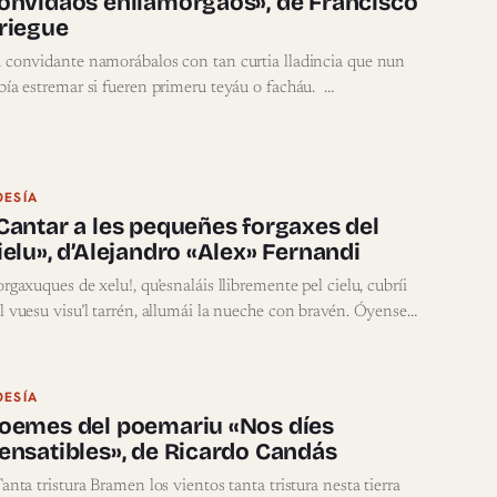
onvidaos enllamorgaos», de Francisco
riegue
 convidante namorábalos con tan curtia lladincia que nun
bía estremar si fueren primeru teyáu o facháu. …
OESÍA
Cantar a les pequeñes forgaxes del
ielu», d’Alejandro «Alex» Fernandi
orgaxuques de xelu!, qu’esnaláis llibremente pel cielu, cubríi
l vuesu visu’l tarrén, allumái la nueche con bravén. Óyense…
OESÍA
oemes del poemariu «Nos díes
ensatibles», de Ricardo Candás
nta tristura Bramen los vientos tanta tristura nesta tierra