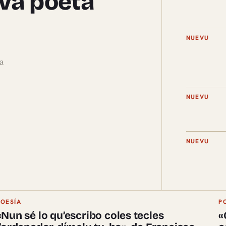
eva poeta
NUEVU
a
NUEVU
NUEVU
POESÍA
P
«Nun sé lo qu’escribo coles tecles
«