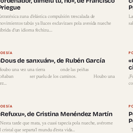
l’ordenador, dímelu tu, ho», de Francisco
c
Priegue
P
stratéxica zuna d’elástica compulsión trescalada de
La
ovimientos tabús ya lluces esclavizaes pola avesida nueche
sa
íbrida d’un idioma fechizu.…
POESÍA
P
«Dous de sanxuán», de Rubén García
«
c
Houbo una vez una tierra onde las peiñas
soñaban ser puelu de los caminos. Houbo una
¡F
ez…
co
POESÍA
P
«Refuxu», de Cristina Menéndez Martín
P
P
esta tarde que mata, ya cuasi tapecía pola nueche, avérome
l cristal que separta’l mundu d’esta vida…
Ta