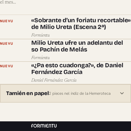
el mes…
«Sobrante d’un foriatu recortable»
NUEVU
de Milio Ureta (Escena 2ª)
Formientu
Milio Ureta ufre un adelantu del
NUEVU
so Pachín de Melás
Formientu
«¿Pa esto cuadonga?», de Daniel
NUEVU
Fernández García
Daniel Fernández García
Tamién en papel
2 pieces nel índiz de la Hemeroteca