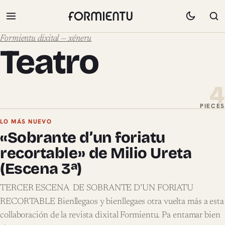
Formientu dixital — xéneru
Teatro
4
PIECES
Pieces de Teatro
LO MÁS NUEVO
«Sobrante d’un foriatu
recortable» de Milio Ureta
(Escena 3ª)
TERCER ESCENA DE SOBRANTE D’UN FORIATU
RECORTABLE Bienllegaos y bienllegaes otra vuelta más a esta
collaboración de la revista dixital Formientu. Pa entamar bien