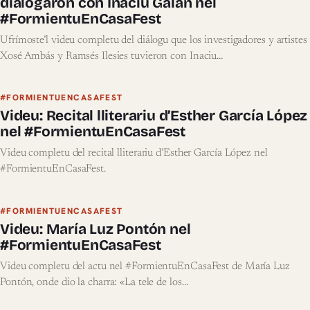
dialogaron con Inaciu Galán nel
#FormientuEnCasaFest
Ufrímoste’l videu completu del diálogu que los investigadores y artistes
Xosé Ambás y Ramsés Ilesies tuvieron con Inaciu…
#FORMIENTUENCASAFEST
Videu: Recital lliterariu d’Esther García López
nel #FormientuEnCasaFest
Videu completu del recital lliterariu d’Esther García López nel
#FormientuEnCasaFest.
#FORMIENTUENCASAFEST
Videu: María Luz Pontón nel
#FormientuEnCasaFest
Videu completu del actu nel #FormientuEnCasaFest de María Luz
Pontón, onde dio la charra: «La tele de los…