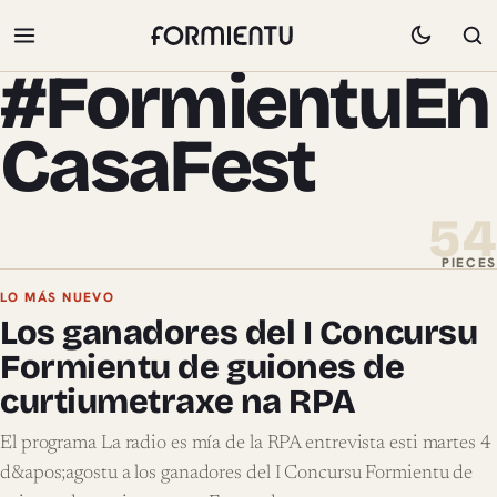
#FormientuEn
CasaFest
54
PIECES
Pieces de #FormientuEnCasaFest
LO MÁS NUEVO
Los ganadores del I Concursu
Formientu de guiones de
curtiumetraxe na RPA
El programa La radio es mía de la RPA entrevista esti martes 4
d&apos;agostu a los ganadores del I Concursu Formientu de