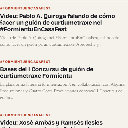
#FORMIENTUENCASAFEST
Videu: Pablo A. Quiroga falando de cómo
facer un guión de curtiumetraxe nel
#FormientuEnCasaFest
Videu de Pablo A. Quiroga nel #FormientuEnCasaFest, falando de
cómo facer un guión pa un curtiumetraxe. Aprovecha y…
#FORMIENTUENCASAFEST
Bases del I Concursu de guión de
curtiumetraxe Formientu
La plataforma lliteraria formientu.com/, en collaboración con Algamar
Producciones y Cuatro Gotes Producciones convoca’l I Concursu de
guión…
#FORMIENTUENCASAFEST
Videu: Xosé Ambás y Ramsés Ilesies