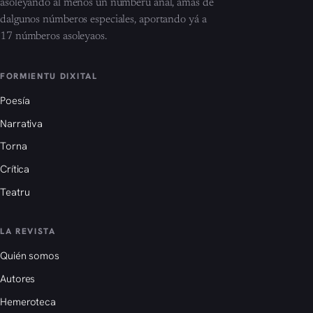
asoleyando al menos un númberu añal, amás de
dalgunos númberos especiales, aportando yá a
17 númberos asoleyaos.
FORMIENTU DIXITAL
Poesía
Narrativa
Torna
Crítica
Teatru
LA REVISTA
Quién somos
Autores
Hemeroteca