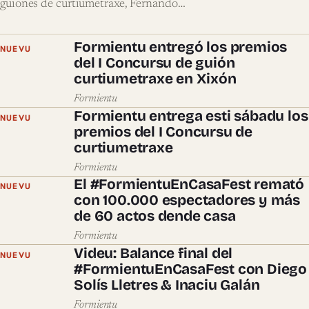
guiones de curtiumetraxe, Fernando…
Formientu entregó los premios
NUEVU
del I Concursu de guión
curtiumetraxe en Xixón
Formientu
Formientu entrega esti sábadu los
NUEVU
premios del I Concursu de
curtiumetraxe
Formientu
El #FormientuEnCasaFest remató
NUEVU
con 100.000 espectadores y más
de 60 actos dende casa
Formientu
Videu: Balance final del
NUEVU
#FormientuEnCasaFest con Diego
Solís Lletres & Inaciu Galán
Formientu