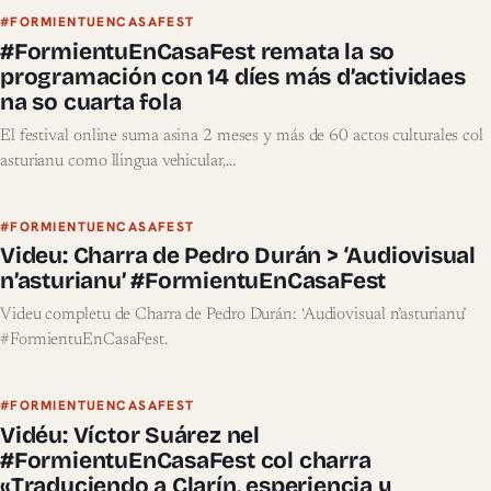
#FORMIENTUENCASAFEST
#FormientuEnCasaFest remata la so
programación con 14 díes más d’actividaes
na so cuarta fola
El festival online suma asina 2 meses y más de 60 actos culturales col
asturianu como llingua vehicular,…
#FORMIENTUENCASAFEST
Videu: Charra de Pedro Durán > ‘Audiovisual
n’asturianu’ #FormientuEnCasaFest
Videu completu de Charra de Pedro Durán: ‘Audiovisual n’asturianu’
#FormientuEnCasaFest.
#FORMIENTUENCASAFEST
Vidéu: Víctor Suárez nel
#FormientuEnCasaFest col charra
«Traduciendo a Clarín, esperiencia y