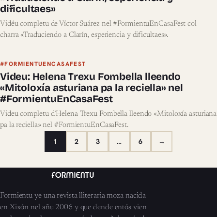
dificultaes»
Vidéu completu de Víctor Suárez nel #FormientuEnCasaFest col
charra «Traduciendo a Clarín, esperiencia y dificultaes».
#FORMIENTUENCASAFEST
Videu: Helena Trexu Fombella lleendo
«Mitoloxía asturiana pa la reciella» nel
#FormientuEnCasaFest
Videu completu d’Helena Trexu Fombella lleendo «Mitoloxía asturiana
pa la reciella» nel #FormientuEnCasaFest.
1
2
3
…
6
→
Formientu ye una revista lliteraria moza nacida
en Xixón nel añu 2006 y que dende entós vien