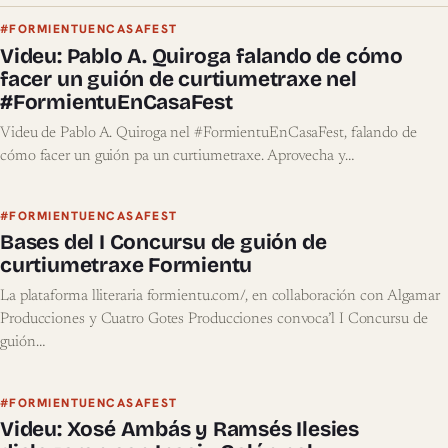
#FORMIENTUENCASAFEST
Videu: Pablo A. Quiroga falando de cómo
facer un guión de curtiumetraxe nel
#FormientuEnCasaFest
Videu de Pablo A. Quiroga nel #FormientuEnCasaFest, falando de
cómo facer un guión pa un curtiumetraxe. Aprovecha y…
#FORMIENTUENCASAFEST
Bases del I Concursu de guión de
curtiumetraxe Formientu
La plataforma lliteraria formientu.com/, en collaboración con Algamar
Producciones y Cuatro Gotes Producciones convoca’l I Concursu de
guión…
#FORMIENTUENCASAFEST
Videu: Xosé Ambás y Ramsés Ilesies