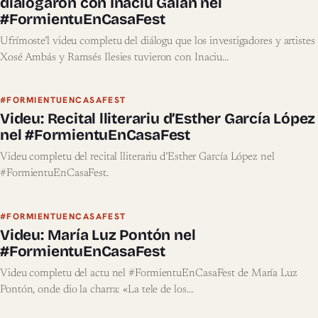
dialogaron con Inaciu Galán nel
#FormientuEnCasaFest
Ufrímoste’l videu completu del diálogu que los investigadores y artistes
Xosé Ambás y Ramsés Ilesies tuvieron con Inaciu…
#FORMIENTUENCASAFEST
Videu: Recital lliterariu d’Esther García López
nel #FormientuEnCasaFest
Videu completu del recital lliterariu d’Esther García López nel
#FormientuEnCasaFest.
#FORMIENTUENCASAFEST
Videu: María Luz Pontón nel
#FormientuEnCasaFest
Videu completu del actu nel #FormientuEnCasaFest de María Luz
Pontón, onde dio la charra: «La tele de los…