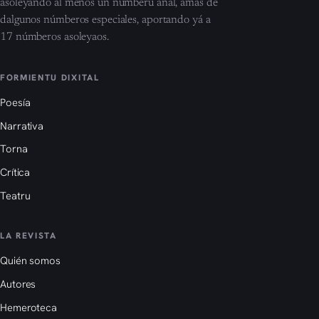
asoleyando al menos un númberu añal, amás de
dalgunos númberos especiales, aportando yá a
17 númberos asoleyaos.
FORMIENTU DIXITAL
Poesía
Narrativa
Torna
Crítica
Teatru
LA REVISTA
Quién somos
Autores
Hemeroteca