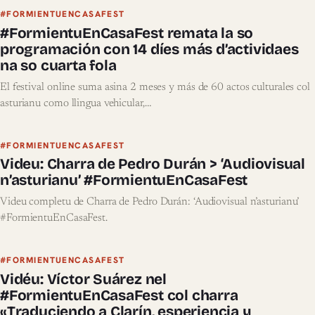
#FORMIENTUENCASAFEST
#FormientuEnCasaFest remata la so
programación con 14 díes más d’actividaes
na so cuarta fola
El festival online suma asina 2 meses y más de 60 actos culturales col
asturianu como llingua vehicular,…
#FORMIENTUENCASAFEST
Videu: Charra de Pedro Durán > ‘Audiovisual
n’asturianu’ #FormientuEnCasaFest
Videu completu de Charra de Pedro Durán: ‘Audiovisual n’asturianu’
#FormientuEnCasaFest.
#FORMIENTUENCASAFEST
Vidéu: Víctor Suárez nel
#FormientuEnCasaFest col charra
«Traduciendo a Clarín, esperiencia y