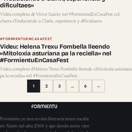
dificultaes»
Vidéu completu de Víctor Suárez nel #FormientuEnCasaFest col
charra «Traduciendo a Clarín, esperiencia y dificultaes».
#FORMIENTUENCASAFEST
Videu: Helena Trexu Fombella lleendo
«Mitoloxía asturiana pa la reciella» nel
#FormientuEnCasaFest
Videu completu d’Helena Trexu Fombella lleendo «Mitoloxía asturiana
pa la reciella» nel #FormientuEnCasaFest.
1
2
3
…
6
→
Formientu ye una revista lliteraria moza nacida
en Xixón nel añu 2006 y que dende entós vien