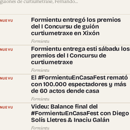
guiones de curtiumetraxe, Fernando…
Formientu entregó los premios
NUEVU
del I Concursu de guión
curtiumetraxe en Xixón
Formientu
Formientu entrega esti sábadu los
NUEVU
premios del I Concursu de
curtiumetraxe
Formientu
El #FormientuEnCasaFest remató
NUEVU
con 100.000 espectadores y más
de 60 actos dende casa
Formientu
Videu: Balance final del
NUEVU
#FormientuEnCasaFest con Diego
Solís Lletres & Inaciu Galán
Formientu