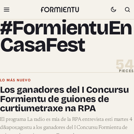
#FormientuEn
CasaFest
54
PIECES
Pieces de #FormientuEnCasaFest
LO MÁS NUEVO
Los ganadores del I Concursu
Formientu de guiones de
curtiumetraxe na RPA
El programa La radio es mía de la RPA entrevista esti martes 4
d&apos;agostu a los ganadores del I Concursu Formientu de