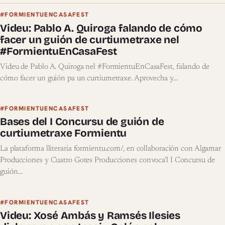
#FORMIENTUENCASAFEST
Videu: Pablo A. Quiroga falando de cómo
facer un guión de curtiumetraxe nel
#FormientuEnCasaFest
Videu de Pablo A. Quiroga nel #FormientuEnCasaFest, falando de
cómo facer un guión pa un curtiumetraxe. Aprovecha y…
#FORMIENTUENCASAFEST
Bases del I Concursu de guión de
curtiumetraxe Formientu
La plataforma lliteraria formientu.com/, en collaboración con Algamar
Producciones y Cuatro Gotes Producciones convoca’l I Concursu de
guión…
#FORMIENTUENCASAFEST
Videu: Xosé Ambás y Ramsés Ilesies