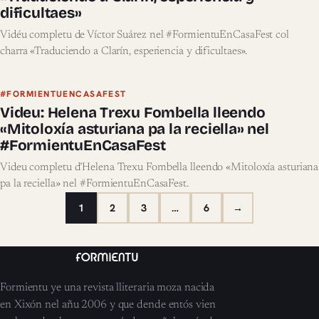
dificultaes»
Vidéu completu de Víctor Suárez nel #FormientuEnCasaFest col
charra «Traduciendo a Clarín, esperiencia y dificultaes».
#FORMIENTUENCASAFEST
Videu: Helena Trexu Fombella lleendo
«Mitoloxía asturiana pa la reciella» nel
#FormientuEnCasaFest
Videu completu d’Helena Trexu Fombella lleendo «Mitoloxía asturiana
pa la reciella» nel #FormientuEnCasaFest.
1
2
3
…
6
→
Formientu ye una revista lliteraria moza nacida
en Xixón nel añu 2006 y que dende entós vien