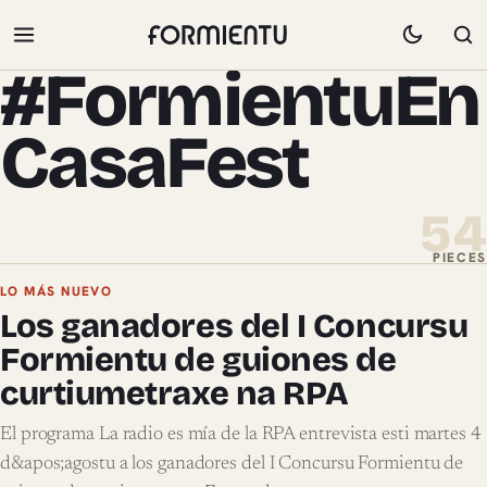
#FormientuEn
CasaFest
54
PIECES
Pieces de #FormientuEnCasaFest
LO MÁS NUEVO
Los ganadores del I Concursu
Formientu de guiones de
curtiumetraxe na RPA
El programa La radio es mía de la RPA entrevista esti martes 4
d&apos;agostu a los ganadores del I Concursu Formientu de