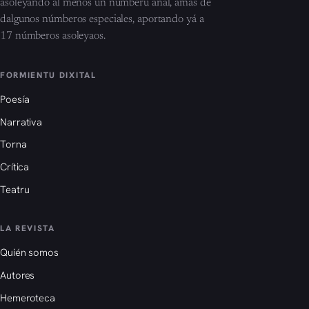
asoleyando al menos un númberu añal, amás de
dalgunos númberos especiales, aportando yá a
17 númberos asoleyaos.
FORMIENTU DIXITAL
Poesía
Narrativa
Torna
Crítica
Teatru
LA REVISTA
Quién somos
Autores
Hemeroteca