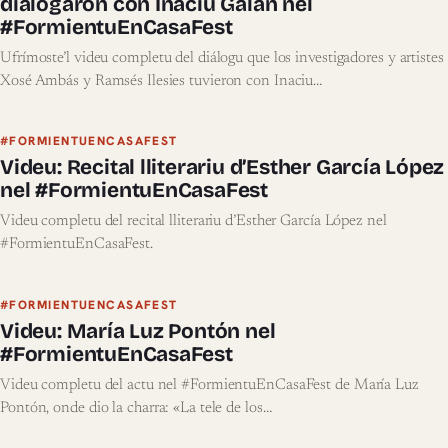
dialogaron con Inaciu Galán nel
#FormientuEnCasaFest
Ufrímoste’l videu completu del diálogu que los investigadores y artistes
Xosé Ambás y Ramsés Ilesies tuvieron con Inaciu…
#FORMIENTUENCASAFEST
Videu: Recital lliterariu d’Esther García López
nel #FormientuEnCasaFest
Videu completu del recital lliterariu d’Esther García López nel
#FormientuEnCasaFest.
#FORMIENTUENCASAFEST
Videu: María Luz Pontón nel
#FormientuEnCasaFest
Videu completu del actu nel #FormientuEnCasaFest de María Luz
Pontón, onde dio la charra: «La tele de los…