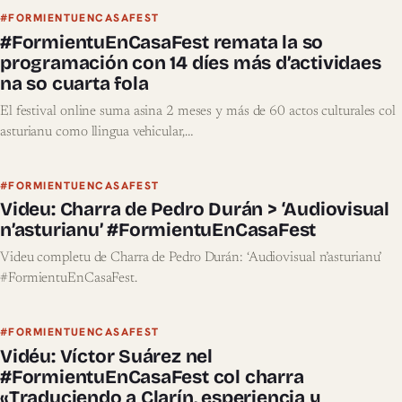
#FORMIENTUENCASAFEST
#FormientuEnCasaFest remata la so
programación con 14 díes más d’actividaes
na so cuarta fola
El festival online suma asina 2 meses y más de 60 actos culturales col
asturianu como llingua vehicular,…
#FORMIENTUENCASAFEST
Videu: Charra de Pedro Durán > ‘Audiovisual
n’asturianu’ #FormientuEnCasaFest
Videu completu de Charra de Pedro Durán: ‘Audiovisual n’asturianu’
#FormientuEnCasaFest.
#FORMIENTUENCASAFEST
Vidéu: Víctor Suárez nel
#FormientuEnCasaFest col charra
«Traduciendo a Clarín, esperiencia y