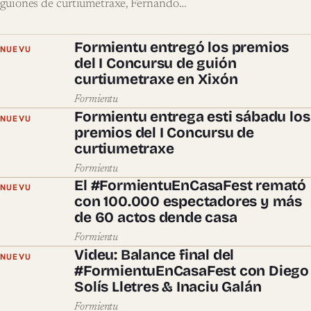
guiones de curtiumetraxe, Fernando…
Formientu entregó los premios
NUEVU
del I Concursu de guión
curtiumetraxe en Xixón
Formientu
Formientu entrega esti sábadu los
NUEVU
premios del I Concursu de
curtiumetraxe
Formientu
El #FormientuEnCasaFest remató
NUEVU
con 100.000 espectadores y más
de 60 actos dende casa
Formientu
Videu: Balance final del
NUEVU
#FormientuEnCasaFest con Diego
Solís Lletres & Inaciu Galán
Formientu