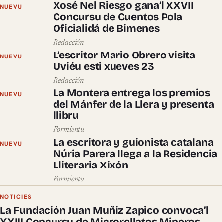
Xosé Nel Riesgo gana’l XXVII
NUEVU
Concursu de Cuentos Pola
Oficialidá de Bimenes
Redacción
L’escritor Mario Obrero visita
NUEVU
Uviéu esti xueves 23
Redacción
La Montera entrega los premios
NUEVU
del Mánfer de la Llera y presenta
llibru
Formientu
La escritora y guionista catalana
NUEVU
Núria Parera llega a la Residencia
Lliteraria Xixón
Formientu
NOTICIES
La Fundación Juan Muñiz Zapico convoca’l
XXIII Concursu de Microrellatos Mineros