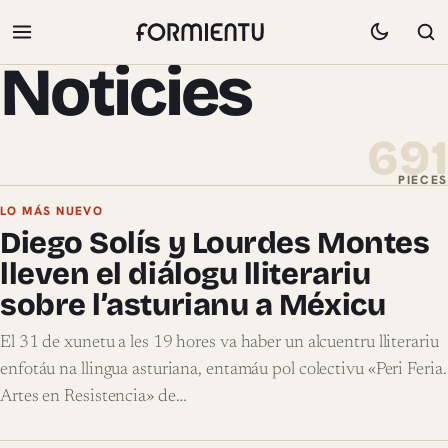
Noticies
691
PIECES
Pieces de Noticies
LO MÁS NUEVO
Diego Solís y Lourdes Montes
lleven el diálogu lliterariu
sobre l’asturianu a Méxicu
El 31 de xunetu a les 19 hores va haber un alcuentru lliterariu
enfotáu na llingua asturiana, entamáu pol colectivu «Peri Feria.
Artes en Resistencia» de…