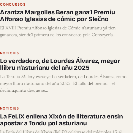
CONCURSOS
Arantza Margolles Beran gana’l Premiu
Alfonso Iglesias de cómic por Slečno
El XVIII Premiu Alfonso Iglesias de Cómic n’asturianu yá tien
ganadora, siendo’l primeru de los convocaos pola Conseyería…
NOTICIES
Lo verdadero, de Lourdes Álvarez, meyor
llibru n’asturianu del añu 2025
La Tertulia Malory escueye Lo verdadero, de Lourdes Álvarez, como
meyor llibru n’asturianu del añu 2025 El fallu del premiu —el
decimuquintu desque se…
NOTICIES
La FeLiX enllena Xixón de lliteratura ensin
apostar a fondu pol asturianu
La Feria del Llibru de Xixón (FeLiX) celébrase del miércoles 17 al