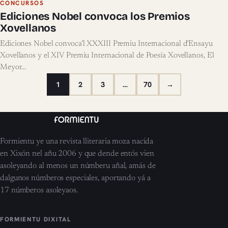
CONCURSOS
ealizar la…
Ediciones Nobel convoca los Premios
Xovellanos
Ediciones Nobel convoca’l XXXIII Premiu Internacional d’Ensayu
Xovellanos y el XIV Premiu Internacional de Poesía Xovellanos, El
Meyor…
1
2
3
…
70
→
Formientu ye una revista lliteraria moza nacida
en Xixón nel añu 2006 y que dende entós vien
asoleyando al menos un númberu añal, amás de
dalgunos númberos especiales, aportando yá a
17 númberos asoleyaos.
FORMIENTU DIXITAL