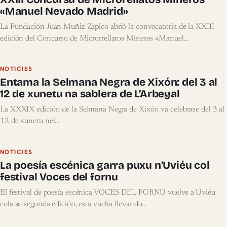
«Manuel Nevado Madrid»
La Fundación Juan Muñiz Zapico abrió la convocatoria de la XXIII
edición del Concursu de Microrrellatos Mineros «Manuel…
NOTICIES
Entama la Selmana Negra de Xixón: del 3 al
12 de xunetu na sablera de L’Arbeyal
La XXXIX edición de la Selmana Negra de Xixón va celebrase del 3 al
12 de xunetu nel…
NOTICIES
La poesía escénica garra puxu n’Uviéu col
festival Voces del fornu
El festival de poesía escénica VOCES DEL FORNU vuelve a Uviéu
cola so segunda edición, esta vuelta llevando…