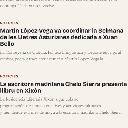
domingu 21 de xunu y vuelve…
NOTICIES
Martín López-Vega va coordinar la Selmana
de les Lletres Asturianes dedicada a Xuan
Bello
La Conseyería de Cultura, Política Llingüística y Deporte encargó al
escritor, poeta y traductor asturianu Martín López-Vega la…
NOTICIES
La escritora madrilana Chelo Sierra presenta
llibru en Xixón
La Residencia Lliteraria Xixón sigue cola so
programación d’estancies creatives y actividaesculturales
y tien dende esti mes de mayu a la escritora madrilana Chelo Sierra
aprovechando al máximu la so
estancia lliteraria. L’autora, gallardonada con numberosos premios, va r