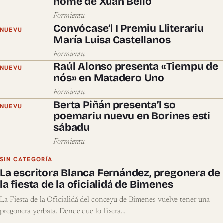
nome de Xuan Bello
Formientu
Convócase’l I Premiu Lliterariu
NUEVU
María Luisa Castellanos
Formientu
Raúl Alonso presenta «Tiempu de
NUEVU
nós» en Matadero Uno
Formientu
Berta Piñán presenta’l so
NUEVU
poemariu nuevu en Borines esti
sábadu
Formientu
SIN CATEGORÍA
La escritora Blanca Fernández, pregonera de
la fiesta de la oficialidá de Bimenes
La Fiesta de la Oficialidá del conceyu de Bimenes vuelve tener una
pregonera yerbata. Dende que lo fixera…