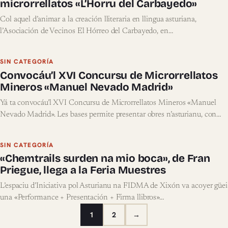
microrrellatos «L’Horru del Carbayedo»
Col aquel d’animar a la creación lliteraria en llingua asturiana,
l’Asociación de Vecinos El Hórreo del Carbayedo, en…
SIN CATEGORÍA
Convocáu’l XVI Concursu de Microrrellatos
Mineros «Manuel Nevado Madrid»
Yá ta convocáu’l XVI Concursu de Microrrellatos Mineros «Manuel
Nevado Madrid». Les bases permite presentar obres n’asturianu, con…
SIN CATEGORÍA
«Chemtrails surden na mio boca», de Fran
Priegue, llega a la Feria Muestres
L’espaciu d’Iniciativa pol Asturianu na FIDMA de Xixón va acoyer güei
una «Performance + Presentación + Firma llibros»…
1
2
→