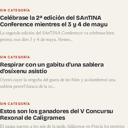
SIN CATEGORÍA
Celébrase la 2ª edición del SAnTINA
Conference mientres el 3 y 4 de mayu
La segunda edición del SAnTINA Conference va celebrase bien
pronto, nos díes 3 y 4 de mayu. Nestes…
SIN CATEGORÍA
Respirar con un gabitu d’una sablera
d’osíxenu asistío
Oyesti cayer la vergoña del gustu de les foles y acolumbresti una
sablera pente’l furacu de la to…
SIN CATEGORÍA
Estos son los ganadores del V Concursu
Rexonal de Caligrames
El pasáu xueves, a les seis de la tarde, falláronse en Pravia los premios