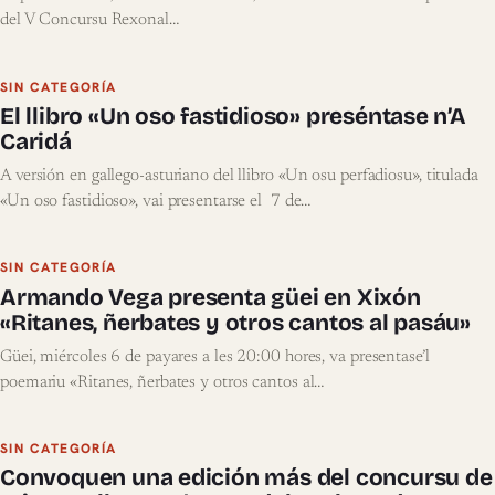
del V Concursu Rexonal…
SIN CATEGORÍA
El llibro «Un oso fastidioso» preséntase n’A
Caridá
A versión en gallego-asturiano del llibro «Un osu perfadiosu», titulada
«Un oso fastidioso», vai presentarse el 7 de…
SIN CATEGORÍA
Armando Vega presenta güei en Xixón
«Ritanes, ñerbates y otros cantos al pasáu»
Güei, miércoles 6 de payares a les 20:00 hores, va presentase’l
poemariu «Ritanes, ñerbates y otros cantos al…
SIN CATEGORÍA
Convoquen una edición más del concursu de