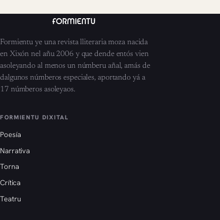
Formientu ye una revista lliteraria moza nacida
en Xixón nel añu 2006 y que dende entós vien
asoleyando al menos un númberu añal, amás de
dalgunos númberos especiales, aportando yá a
17 númberos asoleyaos.
FORMIENTU DIXITAL
Poesía
Narrativa
Torna
Crítica
Teatru