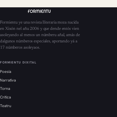
Formientu ye una revista lliteraria moza nacida
en Xixón nel añu 2006 y que dende entós vien
asoleyando al menos un númberu añal, amás de
dalgunos númberos especiales, aportando yá a
17 númberos asoleyaos.
FORMIENTU DIXITAL
Poesía
Narrativa
Torna
Crítica
Teatru