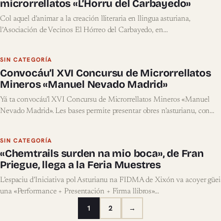
microrrellatos «L’Horru del Carbayedo»
Col aquel d’animar a la creación lliteraria en llingua asturiana,
l’Asociación de Vecinos El Hórreo del Carbayedo, en…
SIN CATEGORÍA
Convocáu’l XVI Concursu de Microrrellatos
Mineros «Manuel Nevado Madrid»
Yá ta convocáu’l XVI Concursu de Microrrellatos Mineros «Manuel
Nevado Madrid». Les bases permite presentar obres n’asturianu, con…
SIN CATEGORÍA
«Chemtrails surden na mio boca», de Fran
Priegue, llega a la Feria Muestres
L’espaciu d’Iniciativa pol Asturianu na FIDMA de Xixón va acoyer güei
una «Performance + Presentación + Firma llibros»…
1
2
→