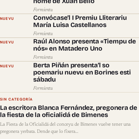
nome de Xuan Bello
Formientu
Convócase’l I Premiu Lliterariu
NUEVU
María Luisa Castellanos
Formientu
Raúl Alonso presenta «Tiempu de
NUEVU
nós» en Matadero Uno
Formientu
Berta Piñán presenta’l so
NUEVU
poemariu nuevu en Borines esti
sábadu
Formientu
SIN CATEGORÍA
La escritora Blanca Fernández, pregonera de
la fiesta de la oficialidá de Bimenes
La Fiesta de la Oficialidá del conceyu de Bimenes vuelve tener una
pregonera yerbata. Dende que lo fixera…