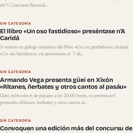
del V Concursu Rexonal…
SIN CATEGORÍA
El llibro «Un oso fastidioso» preséntase n’A
Caridá
A versión en gallego-asturiano del llibro «Un osu perfadiosu», titulada
«Un oso fastidioso», vai presentarse el 7 de…
SIN CATEGORÍA
Armando Vega presenta güei en Xixón
«Ritanes, ñerbates y otros cantos al pasáu»
Güei, miércoles 6 de payares a les 20:00 hores, va presentase’l
poemariu «Ritanes, ñerbates y otros cantos al…
SIN CATEGORÍA
Convoquen una edición más del concursu de