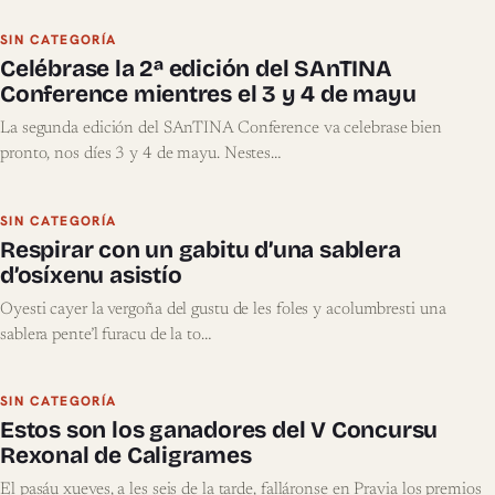
SIN CATEGORÍA
Celébrase la 2ª edición del SAnTINA
Conference mientres el 3 y 4 de mayu
La segunda edición del SAnTINA Conference va celebrase bien
pronto, nos díes 3 y 4 de mayu. Nestes…
SIN CATEGORÍA
Respirar con un gabitu d’una sablera
d’osíxenu asistío
Oyesti cayer la vergoña del gustu de les foles y acolumbresti una
sablera pente’l furacu de la to…
SIN CATEGORÍA
Estos son los ganadores del V Concursu
Rexonal de Caligrames
El pasáu xueves, a les seis de la tarde, falláronse en Pravia los premios