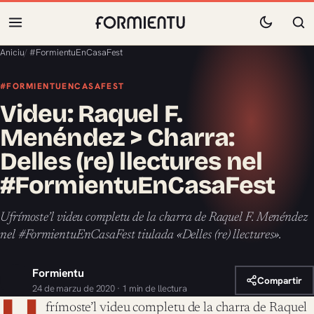
Aniciu
/
#FormientuEnCasaFest
#FORMIENTUENCASAFEST
Videu: Raquel F.
Menéndez > Charra:
Delles (re) llectures nel
#FormientuEnCasaFest
Ufrímoste’l videu completu de la charra de Raquel F. Menéndez
nel #FormientuEnCasaFest tiulada «Delles (re) llectures».
Formientu
Compartir
24 de marzu de 2020 · 1 min de llectura
frímoste’l videu completu de la charra de Raquel