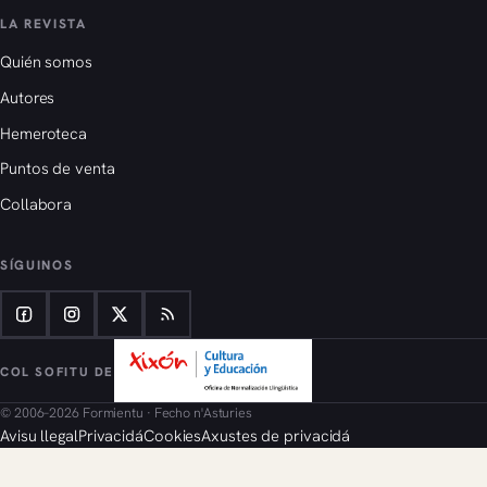
LA REVISTA
Quién somos
Autores
Hemeroteca
Puntos de venta
Collabora
SÍGUINOS
COL SOFITU DE
© 2006–2026 Formientu · Fecho n'Asturies
Avisu llegal
Privacidá
Cookies
Axustes de privacidá