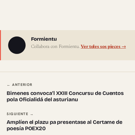
Sobre l'autor
Formientu
Collabora con Formientu.
Ver toles sos pieces →
Navegación ente pieces
← ANTERIOR
Bimenes convoca’l XXIII Concursu de Cuentos
pola Oficialidá del asturianu
SIGUIENTE →
Amplíen el plazu pa presentase al Certame de
poesía POEX20