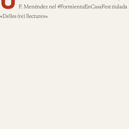
U
F. Menéndez nel #FormientuEnCasaFest tiulada
«Delles (re) llectures».