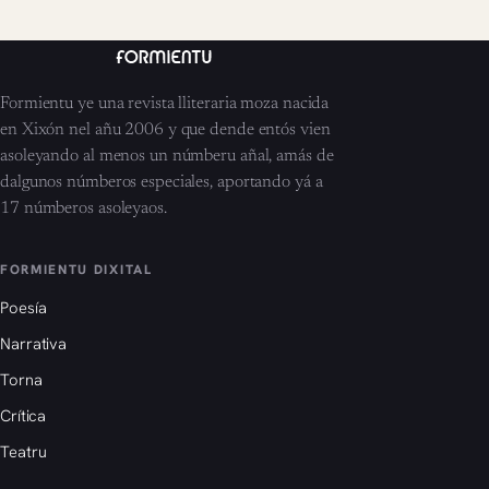
Formientu ye una revista lliteraria moza nacida
en Xixón nel añu 2006 y que dende entós vien
asoleyando al menos un númberu añal, amás de
dalgunos númberos especiales, aportando yá a
17 númberos asoleyaos.
FORMIENTU DIXITAL
Poesía
Narrativa
Torna
Crítica
Teatru