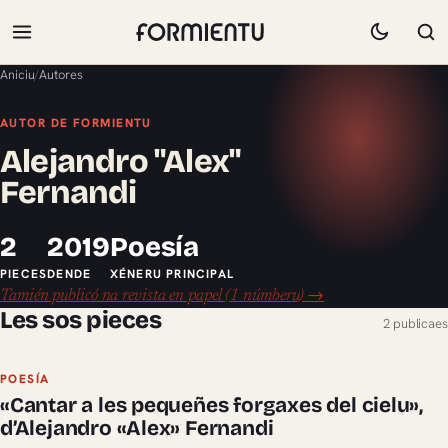
Aniciu
/
Autores
AUTOR DE FORMIENTU
Alejandro "Alex"
Fernandi
2
2019
Poesía
PIECES
DENDE
XÉNERU PRINCIPAL
Tamién publicó na revista en papel (1 númberu) →
Les sos pieces
2 publicaes
POESÍA
«Cantar a les pequeñes forgaxes del cielu»,
d’Alejandro «Alex» Fernandi