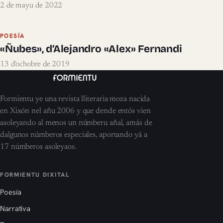
2 de mayu de 2022
POESÍA
«Ñubes», d’Alejandro «Alex» Fernandi
13 d'ochobre de 2019
Formientu ye una revista lliteraria moza nacida
en Xixón nel añu 2006 y que dende entós vien
asoleyando al menos un númberu añal, amás de
dalgunos númberos especiales, aportando yá a
17 númberos asoleyaos.
FORMIENTU DIXITAL
Poesía
Narrativa