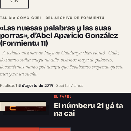
2019
TAL DÍA COMO GÜEI · DEL ARCHIVU DE FORMIENTU
«Las nuesas palabras y las suas
porras», d’Abel Aparicio González
(Formientu 11)
A tódalas víctimas de Plaça de Catalunya (Barcelona) Calle,
decidimos soñar mayu na calle, vistimos mayu de palabras,
llevantéimos manos pol tiempu que llevábamos creyendo qu’esto
nun yera un sueñu.…
Publicáu'l
8 d'agostu de 2019
. Güei fai 7 años
EL PAPEL
El númberu 21 yá ta
na cai