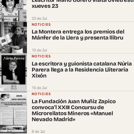
L’escritor Mario Obrero visita Uviéu esti
xueves 23
23 de Jul
NOTICIES
La Montera entrega los premios del
Mánfer de la Llera y presenta llibru
10 de Jul
NOTICIES
La escritora y guionista catalana Núria
Parera llega a la Residencia Lliteraria
Xixón
10 de Jul
NOTICIES
La Fundación Juan Muñiz Zapico
convoca’l XXIII Concursu de
Microrellatos Mineros «Manuel
Nevado Madrid»
8 de Jul