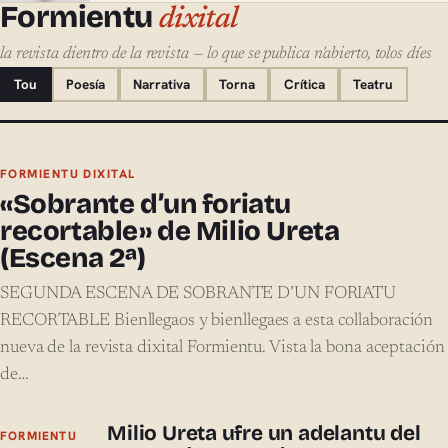
Formientu
dixital
la revista dientro de la revista — lo que se publica n'abierto, tolos díes
Tou
Poesía
Narrativa
Torna
Crítica
Teatru
FORMIENTU DIXITAL
«Sobrante d’un foriatu
recortable» de Milio Ureta
(Escena 2ª)
SEGUNDA ESCENA DE SOBRANTE D’UN FORIATU
RECORTABLE Bienllegaos y bienllegaes a esta collaboración
nueva de la revista dixital Formientu. Vista la bona aceptación
de…
Milio Ureta ufre un adelantu del
FORMIENTU