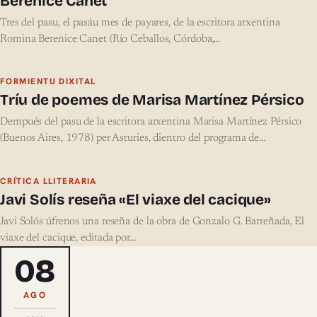
Berenice Canet
Tres del pasu, el pasáu mes de payares, de la escritora arxentina
Romina Berenice Canet (Río Ceballos, Córdoba,…
FORMIENTU DIXITAL
Tríu de poemes de Marisa Martínez Pérsico
Dempués del pasu de la escritora arxentina Marisa Martínez Pérsico
(Buenos Aires, 1978) per Asturies, dientro del programa de…
CRÍTICA LLITERARIA
Javi Solís reseña «El viaxe del cacique»
Javi Solós úfrenos una reseña de la obra de Gonzalo G. Barreñada, El
viaxe del cacique, editada por…
08
AGO