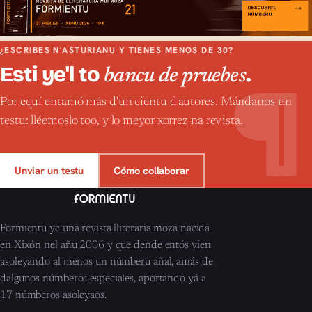
¿ESCRIBES N'ASTURIANU Y TIENES MENOS DE 30?
Esti ye'l to
.
bancu de pruebes
¶
Por equí entamó más d'un cientu d'autores. Mándanos un
testu: lléemoslo too, y lo meyor xorrez na revista.
Unviar un testu
Cómo collaborar
Formientu ye una revista lliteraria moza nacida
en Xixón nel añu 2006 y que dende entós vien
asoleyando al menos un númberu añal, amás de
dalgunos númberos especiales, aportando yá a
17 númberos asoleyaos.