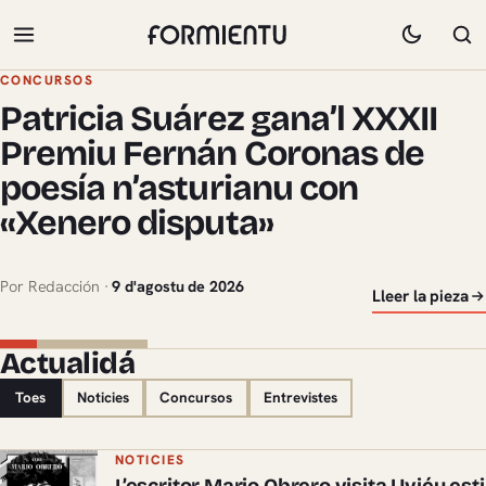
Formientu — revista de llit
CONCURSOS
Patricia Suárez gana’l XXXII
Premiu Fernán Coronas de
poesía n’asturianu con
«Xenero disputa»
Por Redacción ·
9 d'agostu de 2026
Lleer la pieza
Actualidá
Toes
Noticies
Concursos
Entrevistes
NOTICIES