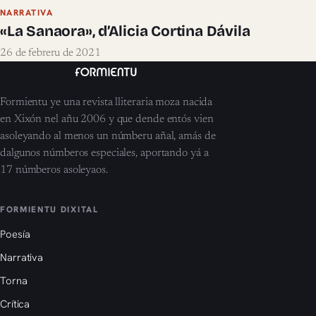
NARRATIVA
«La Sanaora», d’Alicia Cortina Dávila
26 de febreru de 2021
Formientu ye una revista lliteraria moza nacida
en Xixón nel añu 2006 y que dende entós vien
asoleyando al menos un númberu añal, amás de
dalgunos númberos especiales, aportando yá a
17 númberos asoleyaos.
FORMIENTU DIXITAL
Poesía
Narrativa
Torna
Crítica