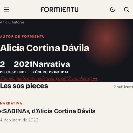
Aniciu
/
Autores
AUTOR DE FORMIENTU
Alicia Cortina Dávila
2
2021
Narrativa
PIECES
DENDE
XÉNERU PRINCIPAL
Tamién publicó na revista en papel (2 númberos) →
Les sos pieces
2 publicaes
NARRATIVA
«SABINA», d’Alicia Cortina Dávila
4 de xineru de 2022