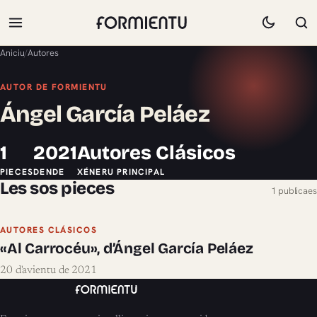
Aniciu
/
Autores
AUTOR DE FORMIENTU
Ángel García Peláez
1
2021
Autores Clásicos
PIECES
DENDE
XÉNERU PRINCIPAL
Les sos pieces
1 publicaes
AUTORES CLÁSICOS
«Al Carrocéu», d’Ángel García Peláez
20 d'avientu de 2021