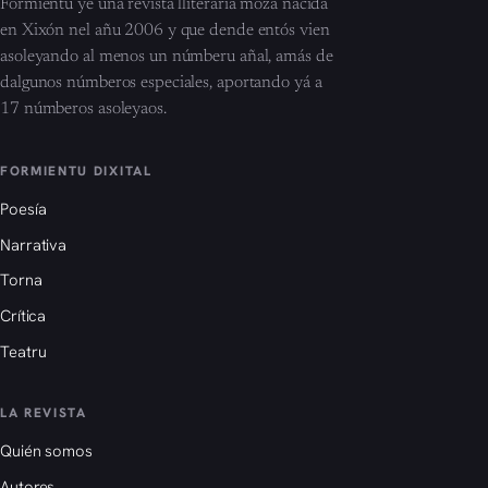
Formientu ye una revista lliteraria moza nacida
en Xixón nel añu 2006 y que dende entós vien
asoleyando al menos un númberu añal, amás de
dalgunos númberos especiales, aportando yá a
17 númberos asoleyaos.
FORMIENTU DIXITAL
Poesía
Narrativa
Torna
Crítica
Teatru
LA REVISTA
Quién somos
Autores