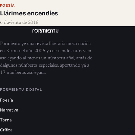
POESÍA
Llárimes encendíes
6 d'avientu de 2018
Formientu ye una revista lliteraria moza nacida
en Xixón nel añu 2006 y que dende entós vien
asoleyando al menos un númberu añal, amás de
dalgunos númberos especiales, aportando yá a
17 númberos asoleyaos.
FORMIENTU DIXITAL
Poesía
Narrativa
Torna
Crítica