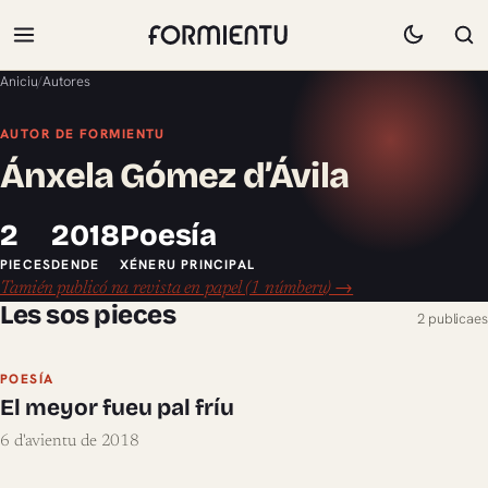
Aniciu
/
Autores
AUTOR DE FORMIENTU
Ánxela Gómez d’Ávila
2
2018
Poesía
PIECES
DENDE
XÉNERU PRINCIPAL
Tamién publicó na revista en papel (1 númberu) →
Les sos pieces
2 publicaes
POESÍA
El meyor fueu pal fríu
6 d'avientu de 2018