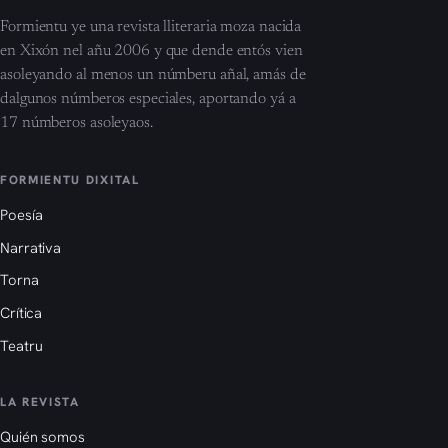
Formientu ye una revista lliteraria moza nacida
en Xixón nel añu 2006 y que dende entós vien
asoleyando al menos un númberu añal, amás de
dalgunos númberos especiales, aportando yá a
17 númberos asoleyaos.
FORMIENTU DIXITAL
Poesía
Narrativa
Torna
Crítica
Teatru
LA REVISTA
Quién somos