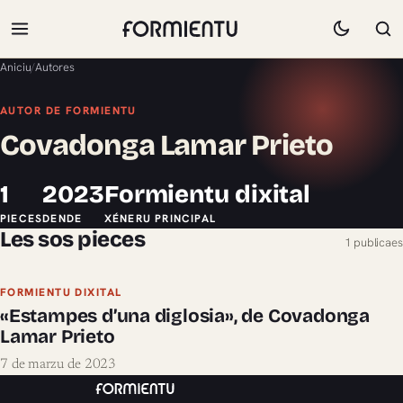
Aniciu
/
Autores
AUTOR DE FORMIENTU
Covadonga Lamar Prieto
1
2023
Formientu dixital
PIECES
DENDE
XÉNERU PRINCIPAL
Les sos pieces
1 publicaes
FORMIENTU DIXITAL
«Estampes d’una diglosia», de Covadonga
Lamar Prieto
7 de marzu de 2023