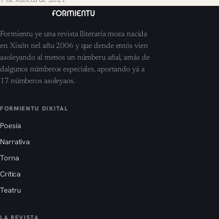
7 de xunetu de 2021
Formientu ye una revista lliteraria moza nacida
en Xixón nel añu 2006 y que dende entós vien
asoleyando al menos un númberu añal, amás de
dalgunos númberos especiales, aportando yá a
17 númberos asoleyaos.
FORMIENTU DIXITAL
Poesía
Narrativa
Torna
Crítica
Teatru
LA REVISTA