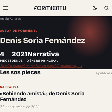
Aniciu
/
Autores
AUTOR DE FORMIENTU
Denis Soria Fernández
4
2021
Narrativa
PIECES
DENDE
XÉNERU PRINCIPAL
Tamién publicó na revista en papel (2 númberos) →
Les sos pieces
4 publicaes
NARRATIVA
«Bebiendo amistá», de Denis Soria
Fernández
22 de setiembre de 2021