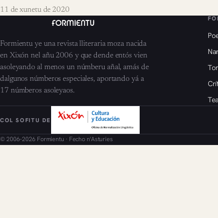
11 de xunetu de 2020
FO
Poe
Formientu ye una revista lliteraria moza nacida
Nar
en Xixón nel añu 2006 y que dende entós vien
To
asoleyando al menos un númberu añal, amás de
dalgunos númberos especiales, aportando yá a
Crí
17 númberos asoleyaos.
Tea
COL SOFITU DE
© 2006–2026 Formientu · Fecho n'Asturies