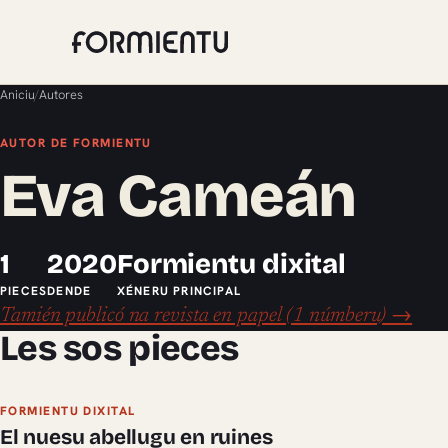
Aniciu
/
Autores
AUTOR DE FORMIENTU
Eva Cameán
1
2020
Formientu dixital
PIECES
DENDE
XÉNERU PRINCIPAL
Tamién publicó na revista en papel (1 númberu) →
Les sos pieces
FORMIENTU DIXITAL
El nuesu abellugu en ruines