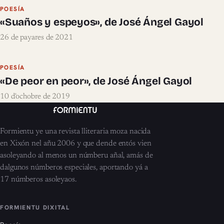
POESÍA
«Suaños y espeyos», de José Ángel Gayol
26 de payares de 2021
POESÍA
«De peor en peor», de José Ángel Gayol
10 d'ochobre de 2019
Formientu ye una revista lliteraria moza nacida
en Xixón nel añu 2006 y que dende entós vien
asoleyando al menos un númberu añal, amás de
dalgunos númberos especiales, aportando yá a
17 númberos asoleyaos.
FORMIENTU DIXITAL