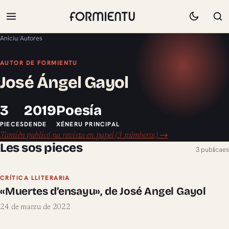
Aniciu
/
Autores
AUTOR DE FORMIENTU
José Ángel Gayol
3
2019
Poesía
PIECES
DENDE
XÉNERU PRINCIPAL
Tamién publicó na revista en papel (3 númberos) →
Les sos pieces
3 publicaes
CRÍTICA LLITERARIA
«Muertes d’ensayu», de José Angel Gayol
24 de marzu de 2022