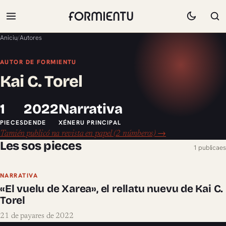
Aniciu
/
Autores
AUTOR DE FORMIENTU
Kai C. Torel
1
2022
Narrativa
PIECES
DENDE
XÉNERU PRINCIPAL
Tamién publicó na revista en papel (2 númberos) →
Les sos pieces
1 publicaes
NARRATIVA
«El vuelu de Xarea», el rellatu nuevu de Kai C.
Torel
21 de payares de 2022