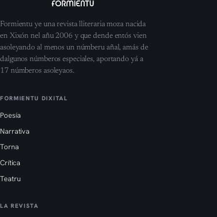
Formientu ye una revista lliteraria moza nacida
en Xixón nel añu 2006 y que dende entós vien
asoleyando al menos un númberu añal, amás de
dalgunos númberos especiales, aportando yá a
17 númberos asoleyaos.
FORMIENTU DIXITAL
Poesía
Narrativa
Torna
Crítica
Teatru
LA REVISTA