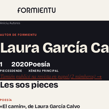
Aniciu
/
Autores
AUTOR DE FORMIENTU
Laura García Ca
1
2020
Poesía
PIECES
DENDE
XÉNERU PRINCIPAL
Tamién publicó na revista en papel (2 númberos) →
Les sos pieces
POESÍA
«El camín», de Laura García Calvo