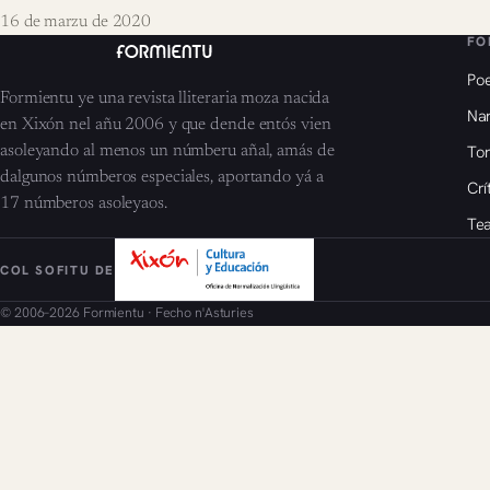
16 de marzu de 2020
FO
Poe
Formientu ye una revista lliteraria moza nacida
Nar
en Xixón nel añu 2006 y que dende entós vien
To
asoleyando al menos un númberu añal, amás de
dalgunos númberos especiales, aportando yá a
Crí
17 númberos asoleyaos.
Tea
COL SOFITU DE
© 2006–2026 Formientu · Fecho n'Asturies