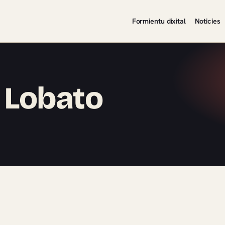
Formientu dixital
Noticies
 Lobato