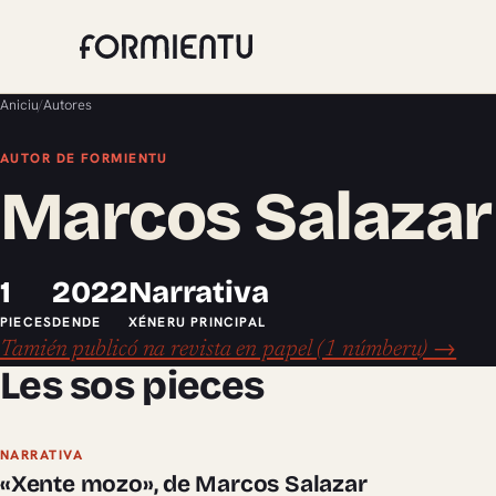
Aniciu
/
Autores
AUTOR DE FORMIENTU
Marcos Salazar
1
2022
Narrativa
PIECES
DENDE
XÉNERU PRINCIPAL
Tamién publicó na revista en papel (1 númberu) →
Les sos pieces
NARRATIVA
«Xente mozo», de Marcos Salazar