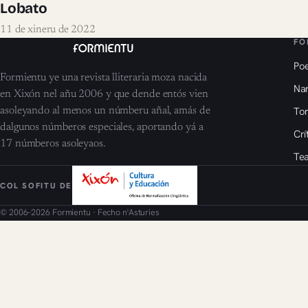
Lobato
11 de xineru de 2022
FO
Poe
Formientu ye una revista lliteraria moza nacida
Nar
en Xixón nel añu 2006 y que dende entós vien
To
asoleyando al menos un númberu añal, amás de
dalgunos númberos especiales, aportando yá a
Crí
17 númberos asoleyaos.
Tea
COL SOFITU DE
© 2006–2026 Formientu · Fecho n'Asturies