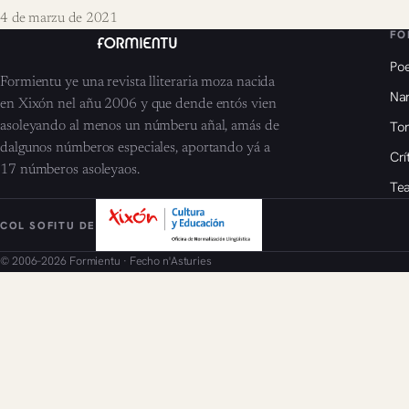
4 de marzu de 2021
FO
Poe
Formientu ye una revista lliteraria moza nacida
Nar
en Xixón nel añu 2006 y que dende entós vien
To
asoleyando al menos un númberu añal, amás de
dalgunos númberos especiales, aportando yá a
Crí
17 númberos asoleyaos.
Tea
COL SOFITU DE
© 2006–2026 Formientu · Fecho n'Asturies