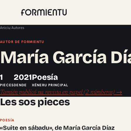
Aniciu
/
Autores
AUTOR DE FORMIENTU
María García Dí
1
2021
Poesía
PIECES
DENDE
XÉNERU PRINCIPAL
Tamién publicó na revista en papel (2 númberos) →
Les sos pieces
POESÍA
«Suite en sábadu», de María García Díaz