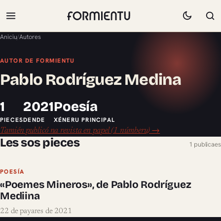
Aniciu
/
Autores
AUTOR DE FORMIENTU
Pablo Rodríguez Medina
1
2021
Poesía
PIECES
DENDE
XÉNERU PRINCIPAL
Tamién publicó na revista en papel (1 númberu) →
Les sos pieces
1 publicaes
POESÍA
«Poemes Mineros», de Pablo Rodríguez
Mediina
22 de payares de 2021