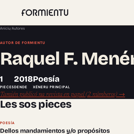
Aniciu
/
Autores
AUTOR DE FORMIENTU
Raquel F. Mené
1
2018
Poesía
PIECES
DENDE
XÉNERU PRINCIPAL
Tamién publicó na revista en papel (2 númberos) →
Les sos pieces
POESÍA
Dellos mandamientos y/o propósitos