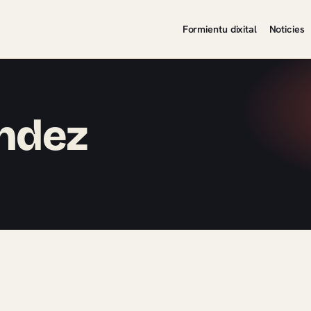
Formientu dixital
Noticies
ndez