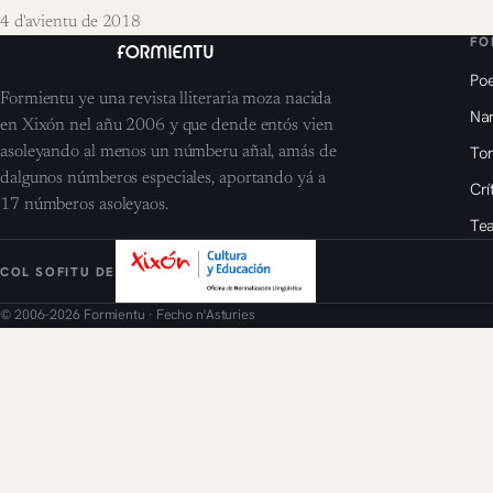
4 d'avientu de 2018
FO
Poe
Formientu ye una revista lliteraria moza nacida
Nar
en Xixón nel añu 2006 y que dende entós vien
To
asoleyando al menos un númberu añal, amás de
dalgunos númberos especiales, aportando yá a
Crí
17 númberos asoleyaos.
Tea
COL SOFITU DE
© 2006–2026 Formientu · Fecho n'Asturies