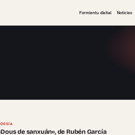
Formientu dixital
Noticies
POESÍA
«Dous de sanxuán», de Rubén García