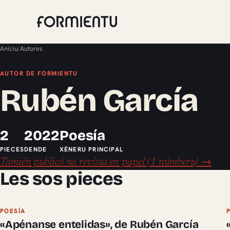
Aniciu
/
Autores
AUTOR DE FORMIENTU
Rubén García
2
2022
Poesía
PIECES
DENDE
XÉNERU PRINCIPAL
Tamién publicó na revista en papel (1 númberu) →
Les sos pieces
POESÍA
«Apénanse entelidas», de Rubén García