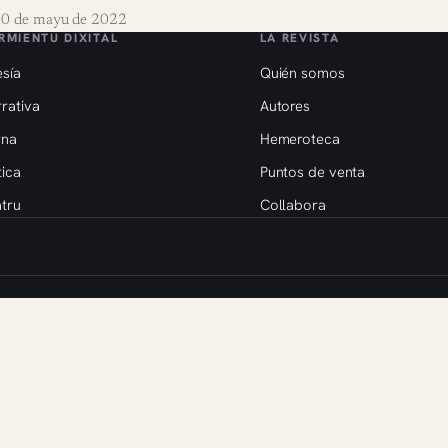
0 de mayu de 2022
RMIENTU DIXITAL
LA REVISTA
sía
Quién somos
rativa
Autores
rna
Hemeroteca
tica
Puntos de venta
tru
Collabora