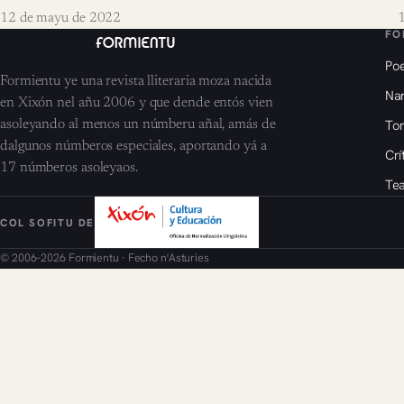
12 de mayu de 2022
1
FO
Poe
Formientu ye una revista lliteraria moza nacida
Nar
en Xixón nel añu 2006 y que dende entós vien
To
asoleyando al menos un númberu añal, amás de
dalgunos númberos especiales, aportando yá a
Crí
17 númberos asoleyaos.
Tea
COL SOFITU DE
© 2006–2026 Formientu · Fecho n'Asturies