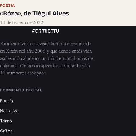
POESÍA
«Róza», de Tiégui Alves
11 de febreru de 2022
Formientu ye una revista lliteraria moza nacida
en Xixón nel añu 2006 y que dende entós vien
asoleyando al menos un númberu añal, amás de
dalgunos númberos especiales, aportando yá a
17 númberos asoleyaos.
FORMIENTU DIXITAL
Poesía
Narrativa
Torna
Crítica