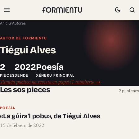
Aniciu
/
Autores
AUTOR DE FORMIENTU
Tiégui Alves
2
2022
Poesía
PIECES
DENDE
XÉNERU PRINCIPAL
Tamién publicó na revista en papel (1 númberu) →
Les sos pieces
2 publicaes
POESÍA
«La gúira’l pobu», de Tiégui Alves
15 de febreru de 2022