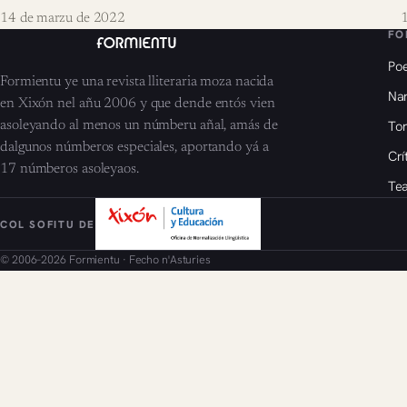
14 de marzu de 2022
1
FO
Poe
Formientu ye una revista lliteraria moza nacida
Nar
en Xixón nel añu 2006 y que dende entós vien
To
asoleyando al menos un númberu añal, amás de
dalgunos númberos especiales, aportando yá a
Crí
17 númberos asoleyaos.
Tea
COL SOFITU DE
© 2006–2026 Formientu · Fecho n'Asturies