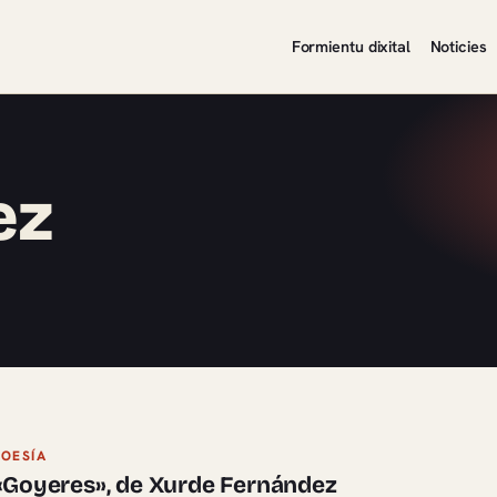
Formientu dixital
Noticies
ez
POESÍA
«Goyeres», de Xurde Fernández