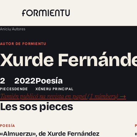
Aniciu
/
Autores
AUTOR DE FORMIENTU
Xurde Fernánd
2
2022
Poesía
PIECES
DENDE
XÉNERU PRINCIPAL
Tamién publicó na revista en papel (1 númberu) →
Les sos pieces
POESÍA
«Almuerzu», de Xurde Fernández