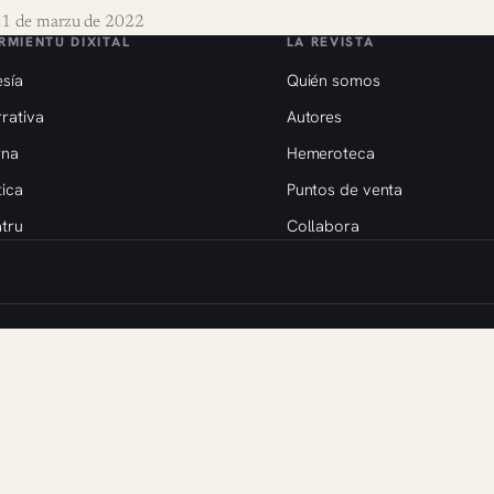
1 de marzu de 2022
RMIENTU DIXITAL
LA REVISTA
sía
Quién somos
rativa
Autores
rna
Hemeroteca
tica
Puntos de venta
tru
Collabora