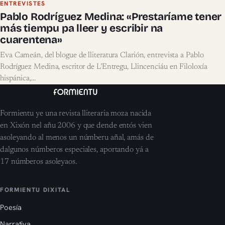
ENTREVISTES
Pablo Rodríguez Medina: «Prestaríame tener
más tiempu pa lleer y escribir na
cuarentena»
Eva Cameán, del blogue de lliteratura Clarión, entrevista a Pablo
Rodríguez Medina, escritor de L’Entregu, Llincenciáu en Filoloxía
hispánica,…
Formientu ye una revista lliteraria moza nacida
en Xixón nel añu 2006 y que dende entós vien
asoleyando al menos un númberu añal, amás de
dalgunos númberos especiales, aportando yá a
17 númberos asoleyaos.
FORMIENTU DIXITAL
Poesía
Narrativa