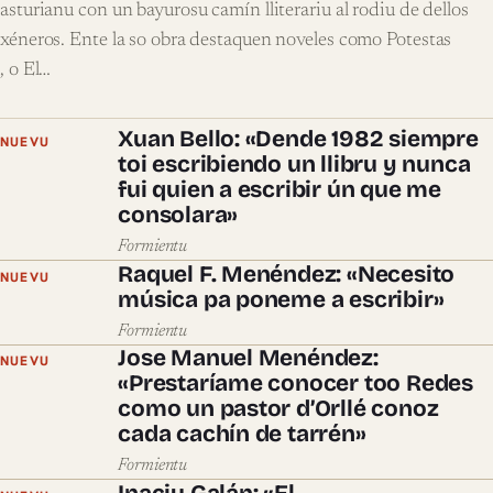
asturianu con un bayurosu camín lliterariu al rodiu de dellos
xéneros. Ente la so obra destaquen noveles como Potestas
, o El…
Xuan Bello: «Dende 1982 siempre
NUEVU
toi escribiendo un llibru y nunca
fui quien a escribir ún que me
consolara»
Formientu
Raquel F. Menéndez: «Necesito
NUEVU
música pa poneme a escribir»
Formientu
Jose Manuel Menéndez:
NUEVU
«Prestaríame conocer too Redes
como un pastor d’Orllé conoz
cada cachín de tarrén»
Formientu