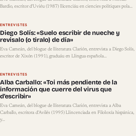
Bardio, escritor d’Uviéu (1987) llicenciáu en ciencies polítiques pola…
ENTREVISTES
Diego Solís: «Suelo escribir de nueche y
revisalo (o tiralo) de día»
Eva Cameán, del blogue de lliteratura Clarión, entrevista a Diego Solís,
escritor de Xixón (1991), graduáu en Llingua española…
ENTREVISTES
Alba Carballo: «Toi más pendiente de la
información que cuerre del virus que
d’escribir»
Eva Cameán, del blogue de lliteratura Clarión, entrevista a Alba
Carballo, escritora d’Avilés (1995) Llincenciada en Filoloxía hispánica,
y…