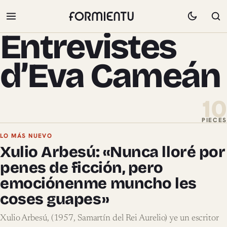
Entrevistes
d’Eva Cameán
10
PIECES
Pieces de Entrevistes d’Eva Cameá
LO MÁS NUEVO
Xulio Arbesú: «Nunca lloré por
penes de ficción, pero
emociónenme muncho les
coses guapes»
Xulio Arbesú, (1957, Samartín del Rei Aurelio) ye un escritor