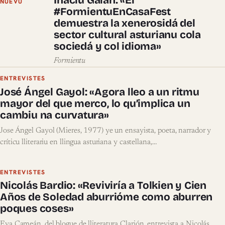
Inaciu Galán: «El
NUEVU
#FormientuEnCasaFest
demuestra la xenerosidá del
sector cultural asturianu cola
sociedá y col idioma»
Formientu
ENTREVISTES
José Ángel Gayol: «Agora lleo a un ritmu
mayor del que merco, lo qu’implica un
cambiu na curvatura»
Jose Ángel Gayol (Mieres, 1977) ye un ensayista, poeta, narrador y
críticu lliterariu en llingua asturiana y castellana,…
ENTREVISTES
Nicolás Bardio: «Reviviría a Tolkien y Cien
Años de Soledad aburrióme como aburren
poques coses»
Eva Cameán, del blogue de lliteratura Clarión, entrevista a Nicolás