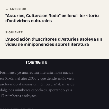
Navegación ente pieces
← ANTERIOR
“Asturies, Cultura en Rede” enllena’l territoriu
d’actividaes culturales
SIGUIENTE →
L’Asociación d’Escritores d’Asturies asoleya un
videu de miniponencies sobre lliteratura
Formientu ye una revista lliteraria moza nacida
en Xixón nel añu 2006 y que dende entós vien
asoleyando al menos un númberu añal, amás de
dalgunos númberos especiales, aportando yá a
17 númberos asoleyaos.