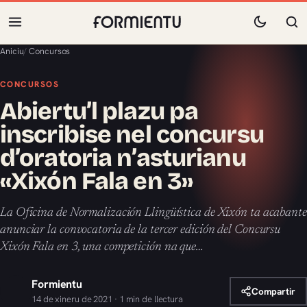
Aniciu
/
Concursos
CONCURSOS
Abiertu’l plazu pa
inscribise nel concursu
d’oratoria n’asturianu
«Xixón Fala en 3»
La Oficina de Normalización Llingüística de Xixón ta acabante
anunciar la convocatoria de la tercer edición del Concursu
Xixón Fala en 3, una competición na que…
Formientu
Compartir
14 de xineru de 2021 · 1 min de llectura