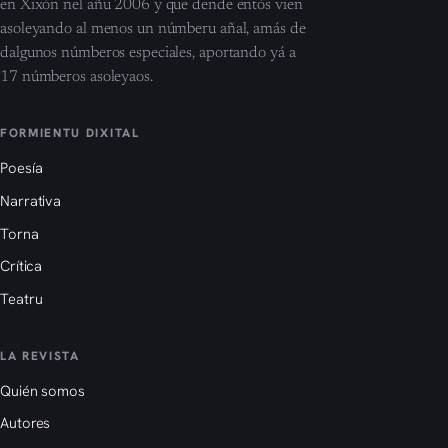
en Xixón nel añu 2006 y que dende entós vien
asoleyando al menos un númberu añal, amás de
dalgunos númberos especiales, aportando yá a
17 númberos asoleyaos.
FORMIENTU DIXITAL
Poesía
Narrativa
Torna
Crítica
Teatru
LA REVISTA
Quién somos
Autores