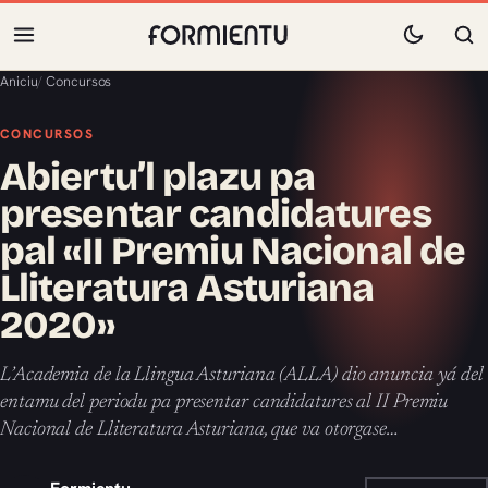
Aniciu
/
Concursos
CONCURSOS
Abiertu’l plazu pa
presentar candidatures
pal «II Premiu Nacional de
Lliteratura Asturiana
2020»
L’Academia de la Llingua Asturiana (ALLA) dio anuncia yá del
entamu del periodu pa presentar candidatures al II Premiu
Nacional de Lliteratura Asturiana, que va otorgase…