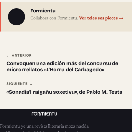
Sobre l'autor
Formientu
Collabora con Formientu.
Ver toles sos pieces →
Navegación ente pieces
← ANTERIOR
Convoquen una edición más del concursu de
microrrellatos «L’Horru del Carbayedo»
SIGUIENTE →
«Sonadía’l raigañu soxetivu», de Pablo M. Testa
Formientu ye una revista lliteraria moza nacida