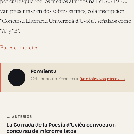
per cualesquier de los medios almitíos na llei 30/1992.
van presentase en dos sobres zarraos, cola inscripción
“Concursu Lliterariu Universidá d’Uviéu”, señalaos como
“A” y “B”.
Bases completes
Sobre l'autor
Formientu
Collabora con Formientu.
Ver toles sos pieces →
Navegación ente pieces
← ANTERIOR
La Corrada de la Poesía d’Uviéu convoca un
concursu de microrrellatos