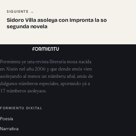
SIGUIENTE →
Sidoro Villa asoleya con Impronta la so
segunda novela
Formientu ye una revista lliteraria moza nacida
en Xixón nel añu 2006 y que dende entós vien
asoleyando al menos un númberu añal, amás de
dalgunos númberos especiales, aportando yá a
17 númberos asoleyaos.
FORMIENTU DIXITAL
Poesía
Narrativa