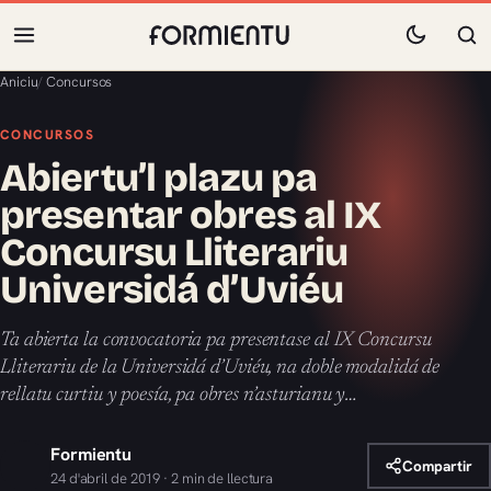
Aniciu
/
Concursos
CONCURSOS
Abiertu’l plazu pa
presentar obres al IX
Concursu Lliterariu
Universidá d’Uviéu
Ta abierta la convocatoria pa presentase al IX Concursu
Lliterariu de la Universidá d’Uviéu, na doble modalidá de
rellatu curtiu y poesía, pa obres n’asturianu y…
Formientu
Compartir
24 d'abril de 2019 · 2 min de llectura