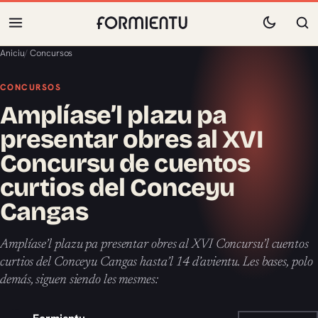
Aniciu
/
Concursos
CONCURSOS
Amplíase’l plazu pa
presentar obres al XVI
Concursu de cuentos
curtios del Conceyu
Cangas
Amplíase’l plazu pa presentar obres al XVI Concursu’l cuentos
curtios del Conceyu Cangas hasta’l 14 d’avientu. Les bases, polo
demás, siguen siendo les mesmes: