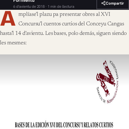
Formientu
Compartir
6 d'avientu de 2018 · 1 min de llectura
A
mplíase’l plazu pa presentar obres al XVI
Concursu’l cuentos curtios del Conceyu Cangas
hasta’l 14 d’avientu. Les bases, polo demás, siguen siendo
les mesmes: