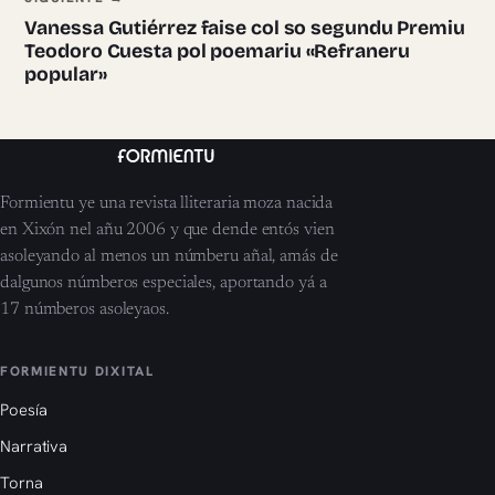
Vanessa Gutiérrez faise col so segundu Premiu
Teodoro Cuesta pol poemariu «Refraneru
popular»
Formientu ye una revista lliteraria moza nacida
en Xixón nel añu 2006 y que dende entós vien
asoleyando al menos un númberu añal, amás de
dalgunos númberos especiales, aportando yá a
17 númberos asoleyaos.
FORMIENTU DIXITAL
Poesía
Narrativa
Torna