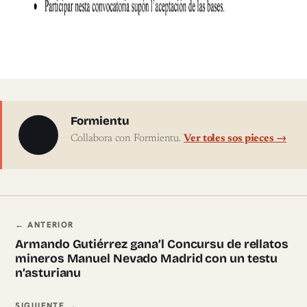
Sobre l'autor
Formientu
Collabora con Formientu.
Ver toles sos pieces →
Navegación ente pieces
← ANTERIOR
Armando Gutiérrez gana’l Concursu de rellatos
mineros Manuel Nevado Madrid con un testu
n’asturianu
SIGUIENTE →