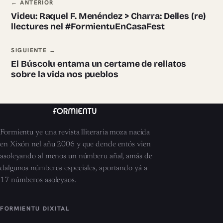
Navegación ente pieces
← ANTERIOR
Videu: Raquel F. Menéndez > Charra: Delles (re)
llectures nel #FormientuEnCasaFest
SIGUIENTE →
El Búscolu entama un certame de rellatos
sobre la vida nos pueblos
Formientu ye una revista lliteraria moza nacida
en Xixón nel añu 2006 y que dende entós vien
asoleyando al menos un númberu añal, amás de
dalgunos númberos especiales, aportando yá a
17 númberos asoleyaos.
FORMIENTU DIXITAL