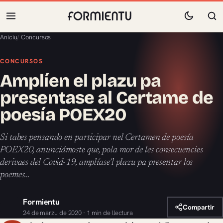
Aniciu
/
Concursos
CONCURSOS
Amplíen el plazu pa
presentase al Certame de
poesía POEX20
Si tabes pensando en participar nel Certamen de poesía
POEX20, anunciámoste que, pola mor de les consecuencies
derivaes del Covid-19, amplíase’l plazu pa presentar los
poemes…
Formientu
Compartir
24 de marzu de 2020 · 1 min de llectura