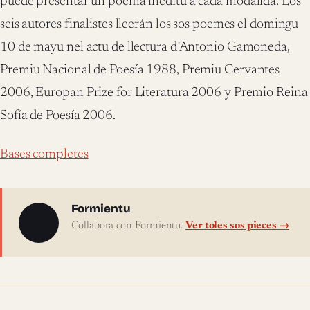
puede presentar un poema inéditu a cada modalidá. Los
seis autores finalistes lleerán los sos poemes el domingu
10 de mayu nel actu de llectura d’Antonio Gamoneda,
Premiu Nacional de Poesía 1988, Premiu Cervantes
2006, Europan Prize for Literatura 2006 y Premio Reina
Sofía de Poesía 2006.
Bases completes
Sobre l'autor
Formientu
Collabora con Formientu.
Ver toles sos pieces →