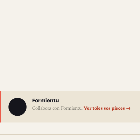
Sobre l'autor
Formientu
Collabora con Formientu.
Ver toles sos pieces →