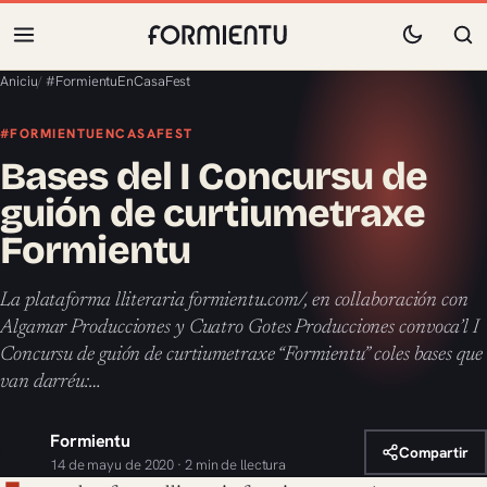
Aniciu
/
#FormientuEnCasaFest
#FORMIENTUENCASAFEST
Bases del I Concursu de
guión de curtiumetraxe
Formientu
La plataforma lliteraria formientu.com/, en collaboración con
Algamar Producciones y Cuatro Gotes Producciones convoca’l I
Concursu de guión de curtiumetraxe “Formientu” coles bases que
van darréu:…
Formientu
Compartir
14 de mayu de 2020 · 2 min de llectura