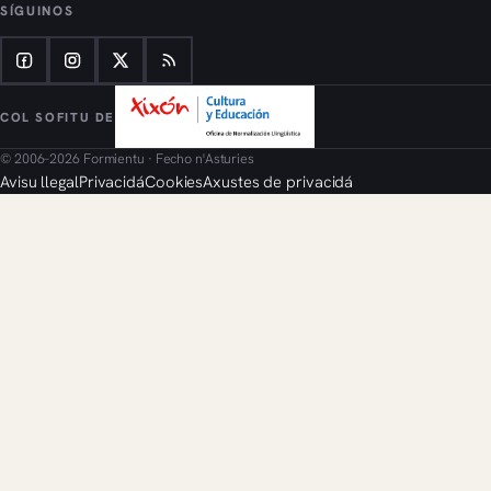
SÍGUINOS
COL SOFITU DE
© 2006–2026 Formientu · Fecho n'Asturies
Avisu llegal
Privacidá
Cookies
Axustes de privacidá