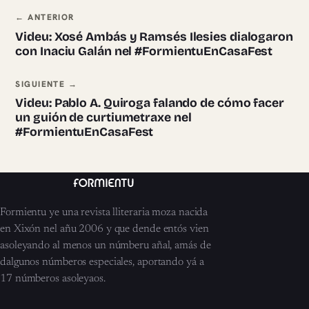
Navegación ente pieces
← ANTERIOR
Videu: Xosé Ambás y Ramsés Ilesies dialogaron
con Inaciu Galán nel #FormientuEnCasaFest
SIGUIENTE →
Videu: Pablo A. Quiroga falando de cómo facer
un guión de curtiumetraxe nel
#FormientuEnCasaFest
Formientu ye una revista lliteraria moza nacida
en Xixón nel añu 2006 y que dende entós vien
asoleyando al menos un númberu añal, amás de
dalgunos númberos especiales, aportando yá a
17 númberos asoleyaos.