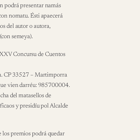
nun podrá presentar namás
 con nomatu. Ésti apaecerá
s del autor o autora,
 (con semeya).
l XXV Concursu de Cuentos
s/n. CP 33527 – Martimporra
 que vien darréu: 985700004.
echa del matasellos de
ficaos y presidíu pol Alcalde
e los premios podrá quedar