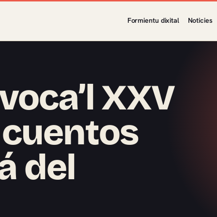
Formientu dixital
Noticies
voca’l XXV
 cuentos
á del