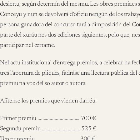
desiertu, según determín del mesmu. Les obres premiaes s
Conceyu y nun se devolverá d’oficiu nengún de los trabay
persona ganadora del concursu tará a dimposición del C
parte del xuráu nes dos ediciones siguientes, polo que, n
participar nel certame.
Nel actu institucional d’entrega premios, a celebrar na fe
tres l’apertura de pliques, fadráse una llectura pública de
premiu na voz del so autor o autora.
Afítense los premios que vienen darréu:
Primer premiu ……………………………. 700 €
Segundu premiu …………………………. 525 €
Tercer premiu …………………………….. 300 €