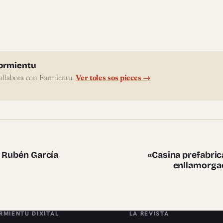
l'autor
ormientu
ollabora con Formientu.
Ver toles sos pieces →
te pieces
e Rubén García
«Casina prefabric
enllamorgao
RMIENTU DIXITAL
LA REVISTA