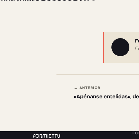
Sobre 
F
C
Navegación en
← ANTERIOR
«Apénanse entelidas», d
FO