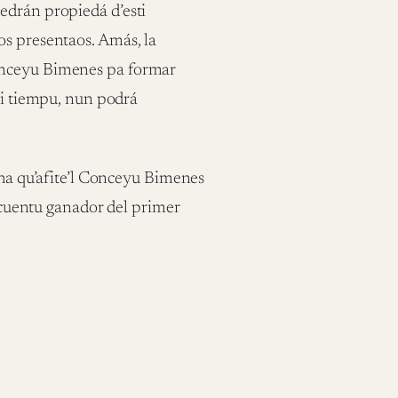
edrán propiedá d’esti
os presentaos. Amás, la
onceyu Bimenes pa formar
esi tiempu, nun podrá
cha qu’afite’l Conceyu Bimenes
l cuentu ganador del primer