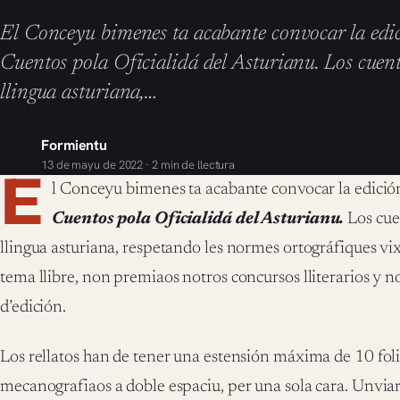
El Conceyu bimenes ta acabante convocar la ed
Cuentos pola Oficialidá del Asturianu. Los cuent
llingua asturiana,…
Formientu
13 de mayu de 2022 · 2 min de llectura
E
l Conceyu bimenes ta acabante convocar la edici
Cuentos pola Oficialidá del Asturianu.
Los cue
llingua asturiana, respetando les normes ortográfiques vix
tema llibre, non premiaos notros concursos lliterarios y
d’edición.
Los rellatos han de tener una estensión máxima de 10 fol
mecanografiaos a doble espaciu, per una sola cara. Unviar