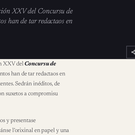
ición XXV del Concursu de
os han de tar redactaos en
ón XXV del
Concursu de
ntos han de tar redactaos en
entes. Sedrán inéditos, de
 non suxetos a compromisu
ios y presentase
ánse l’orixinal en papel y una