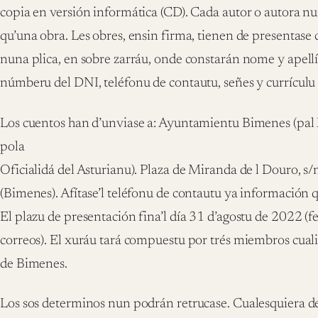
copia en versión informática (CD). Cada autor o autora 
qu’una obra. Les obres, ensin firma, tienen de presentase
nuna plica, en sobre zarráu, onde constarán nome y apellío
númberu del DNI, teléfonu de contautu, señes y currículu
Los cuentos han d’unviase a: Ayuntamientu Bimenes (pa
pola
Oficialidá del Asturianu). Plaza de Miranda de l Douro, 
(Bimenes). Afítase’l teléfonu de contautu ya información
El plazu de presentación fina’l día 31 d’agostu de 2022 (f
correos). El xuráu tará compuestu por trés miembros cuali
de Bimenes.
Los sos determinos nun podrán retrucase. Cualesquiera d