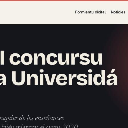
Formientu dixital
Noticies
I concursu
la Universidá
esquier de les enseñances
’Uviéu mientres el cursu 2020-