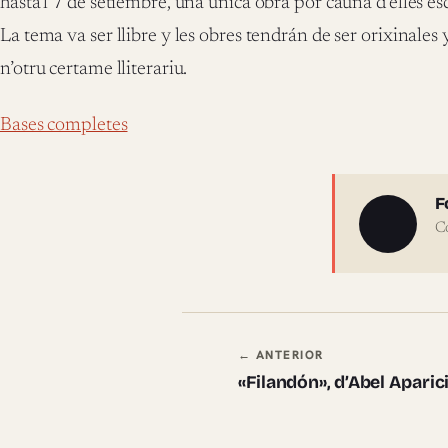
hasta’l 7 de setiembre, una única obra por caúna d’elles esc
La tema va ser llibre y les obres tendrán de ser orixinales
n’otru certame lliterariu.
Bases completes
Sobre 
F
C
Navegación en
← ANTERIOR
«Filandón», d’Abel Apari