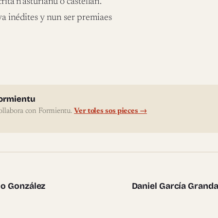
rita n’asturianu o castellán.
 ya inédites y nun ser premiaes
l'autor
ormientu
ollabora con Formientu.
Ver toles sos pieces →
te pieces
cio González
Daniel García Granda