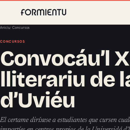
Aniciu
/
Concursos
CONCURSOS
Convocáu’l X
lliterariu de 
d’Uviéu
El certame diríxese a estudiantes que cursen cual
impartíes en centros propios de la Universidá d