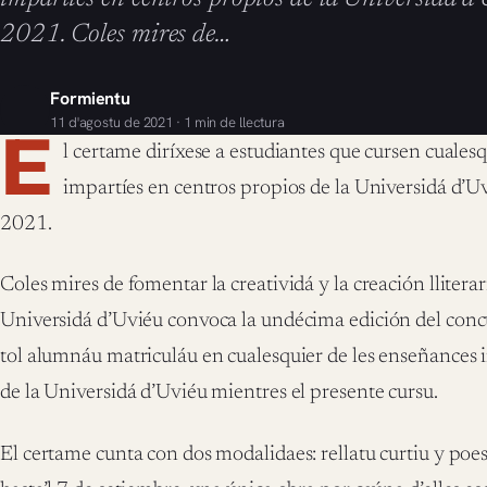
2021. Coles mires de…
Formientu
11 d'agostu de 2021 · 1 min de llectura
E
l certame diríxese a estudiantes que cursen cuales
impartíes en centros propios de la Universidá d’U
2021.
Coles mires de fomentar la creatividá y la creación lliterari
Universidá d’Uviéu convoca la undécima edición del conc
tol alumnáu matriculáu en cualesquier de les enseñances 
de la Universidá d’Uviéu mientres el presente cursu.
El certame cunta con dos modalidaes: rellatu curtiu y poesí