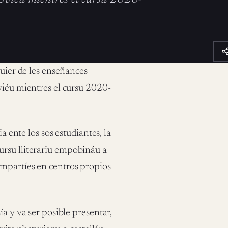
quier de les enseñances
viéu mientres el cursu 2020-
a ente los sos estudiantes, la
ursu lliterariu empobináu a
impartíes en centros propios
a y va ser posible presentar,