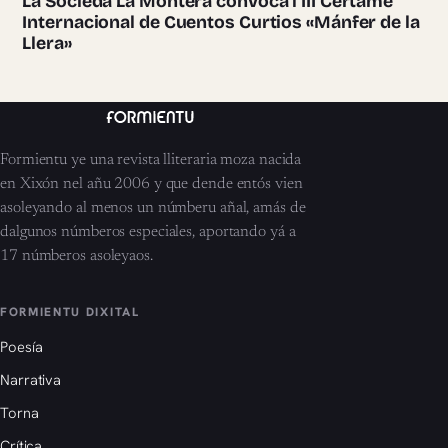
La Sociedá La Montera convoca’l III Certame
Internacional de Cuentos Curtios «Mánfer de la
Llera»
Formientu ye una revista lliteraria moza nacida
en Xixón nel añu 2006 y que dende entós vien
asoleyando al menos un númberu añal, amás de
dalgunos númberos especiales, aportando yá a
17 númberos asoleyaos.
FORMIENTU DIXITAL
Poesía
Narrativa
Torna
Crítica