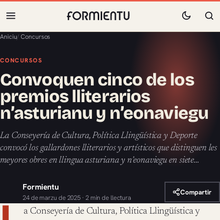
Aniciu
/
Concursos
CONCURSOS
Convoquen cinco de los
premios lliterarios
n’asturianu y n’eonaviegu
La Conseyería de Cultura, Política Llingüística y Deporte
convocó los gallardones lliterarios y artísticos que distinguen les
meyores obres en llingua asturiana y n’eonaviegu en siete…
Formientu
Compartir
24 de marzu de 2025 · 2 min de llectura
L
a Conseyería de Cultura, Política Llingüística y