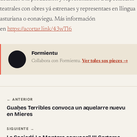
teatrales con obres yá estrenaes y representaes en llingua
asturiana o eonaviegu. Más información
en
https://acortar.link/43wTl6
Sobre l'autor
Formientu
Collabora con Formientu.
Ver toles sos pieces →
Navegación ente pieces
← ANTERIOR
Guaḥes Terribles convoca un aquelarre nuevu
en Mieres
SIGUIENTE →