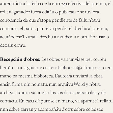
anterioridá a la fecha de la entrega efectiva del premiu, el
rellatu ganador fuera editáu o publicáu o se tuviera
conocencia de que s’atopa pendiente de fallu n’otru
concursu, el participante va perder el drechu al premiu,
acutándose’l xuráu’l drechu a axudicalu a otru finalista o
dexalu ermu.
Recepción d’obres:
Les obres van unviase per corréu
lletrónicu al siguiente corréu: biblioteca@elfranco.es o en
mano na mesma biblioteca. L’autor/a unviará la obra
ensin firma nin nomatu, nun arquivu Word y n’otru
archivu axuntu va unviar los sos datos personales y de
contactu. En casu d’apurrise en mano, va apurrise’l rellatu
nun sobre zarráu y acompañáu d’otru sobre colos sos