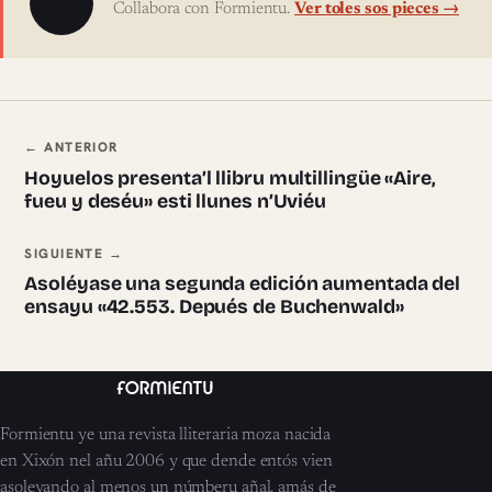
Collabora con Formientu.
Ver toles sos pieces →
Navegación ente pieces
← ANTERIOR
Hoyuelos presenta’l llibru multillingüe «Aire,
fueu y deséu» esti llunes n’Uviéu
SIGUIENTE →
Asoléyase una segunda edición aumentada del
ensayu «42.553. Depués de Buchenwald»
Formientu ye una revista lliteraria moza nacida
en Xixón nel añu 2006 y que dende entós vien
asoleyando al menos un númberu añal, amás de