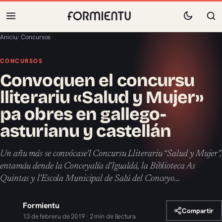
Aniciu
/
Concursos
CONCURSOS
Convoquen el concursu
lliterariu «Salud y Mujer»
pa obres en gallego-
asturianu y castellán
Un añu más se convócase’l Concursu Lliterariu “Salud y Mujer”,
entamáu dende la Conceyalía d’Igualdá, la Biblioteca As
Quintas y l’Escola Municipal de Salú del Conceyo…
Formientu
Compartir
13 de febreru de 2019 · 2 min de llectura