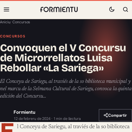
Aniciu
/
Concursos
CONCURSOS
Convoquen el V Concursu
de Microrrellatos Luisa
Rebollar «La Sariega»
El Conceyu de Sariegu, al traviés de la so biblioteca municipal y
nel marcu de la Selmana Cultural de Sariegu, convoca la quinta
edición del Concursu…
Formientu
Compartir
12 de febreru de 2024 · 1 min de llectura
E
l Conceyu de Sariegu, al traviés de la so biblioteca