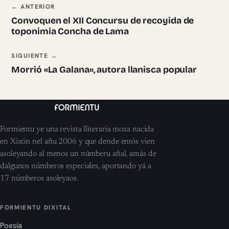
Navegación ente pieces
← ANTERIOR
Convoquen el XII Concursu de recoyida de
toponimia Concha de Lama
SIGUIENTE →
Morrió «La Galana», autora llanisca popular
Formientu ye una revista lliteraria moza nacida
en Xixón nel añu 2006 y que dende entós vien
asoleyando al menos un númberu añal, amás de
dalgunos númberos especiales, aportando yá a
17 númberos asoleyaos.
FORMIENTU DIXITAL
Poesía