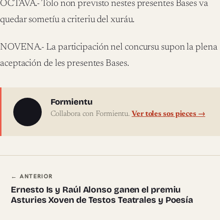
OCTAVA.- Tolo non previsto nestes presentes Bases va
quedar sometíu a criteriu del xuráu.
NOVENA.- La participación nel concursu supon la plena
aceptación de les presentes Bases.
Sobre l'autor
Formientu
Collabora con Formientu.
Ver toles sos pieces →
Navegación ente pieces
← ANTERIOR
Ernesto Is y Raúl Alonso ganen el premiu
Asturies Xoven de Testos Teatrales y Poesía