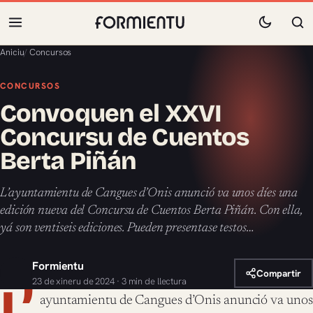
Aniciu
/
Concursos
CONCURSOS
Convoquen el XXVI
Concursu de Cuentos
Berta Piñán
L’ayuntamientu de Cangues d’Onis anunció va unos díes una
edición nueva del Concursu de Cuentos Berta Piñán. Con ella,
yá son ventiseis ediciones. Pueden presentase testos…
Formientu
Compartir
23 de xineru de 2024 · 3 min de llectura
L’
ayuntamientu de Cangues d’Onis anunció va unos