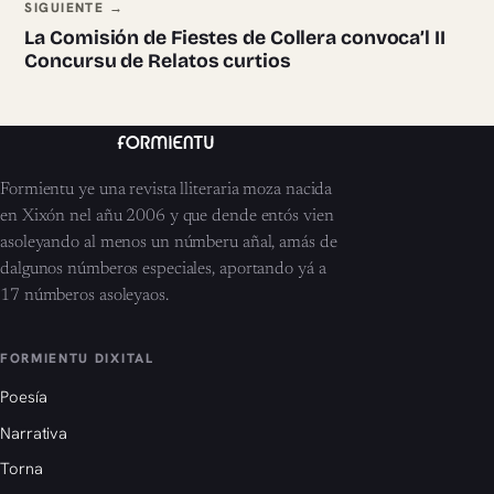
SIGUIENTE →
La Comisión de Fiestes de Collera convoca’l II
Concursu de Relatos curtios
Formientu ye una revista lliteraria moza nacida
en Xixón nel añu 2006 y que dende entós vien
asoleyando al menos un númberu añal, amás de
dalgunos númberos especiales, aportando yá a
17 númberos asoleyaos.
FORMIENTU DIXITAL
Poesía
Narrativa
Torna