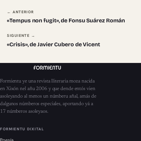
Navegación ente pieces
← ANTERIOR
«Tempus non fugit», de Fonsu Suárez Román
SIGUIENTE →
«Crisis», de Javier Cubero de Vicent
Formientu ye una revista lliteraria moza nacida
en Xixón nel añu 2006 y que dende entós vien
asoleyando al menos un númberu añal, amás de
dalgunos númberos especiales, aportando yá a
17 númberos asoleyaos.
FORMIENTU DIXITAL
Poesía