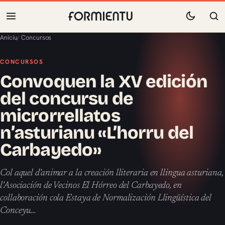
Aniciu
/
Concursos
CONCURSOS
Convoquen la XV edición
del concursu de
microrrellatos
n’asturianu «L’horru del
Carbayedo»
Col aquel d’animar a la creación lliteraria en llingua asturiana,
l’Asociación de Vecinos El Hórreo del Carbayedo, en
collaboración cola Estaya de Normalización Llingüística del
Conceyu…