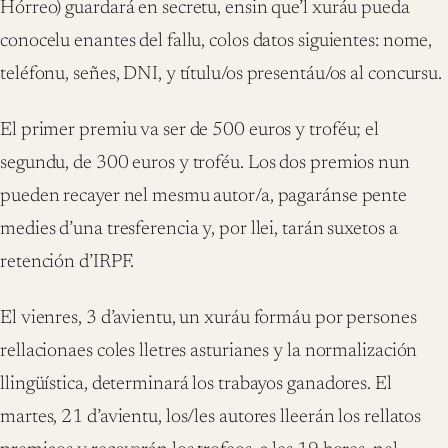
Hórreo) guardará en secretu, ensin que’l xuráu pueda
conocelu enantes del fallu, colos datos siguientes: nome,
teléfonu, señes, DNI, y títulu/os presentáu/os al concursu.
El primer premiu va ser de 500 euros y troféu; el
segundu, de 300 euros y troféu. Los dos premios nun
pueden recayer nel mesmu autor/a, pagaránse pente
medies d’una tresferencia y, por llei, tarán suxetos a
retención d’IRPF.
El vienres, 3 d’avientu, un xuráu formáu por persones
rellacionaes coles lletres asturianes y la normalización
llingüística, determinará los trabayos ganadores. El
martes, 21 d’avientu, los/les autores lleerán los rellatos