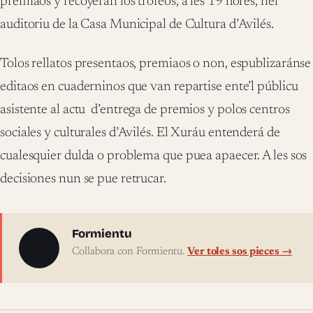
premiaos y recoyerán los trofeos, a les 19 hores, nel
auditoriu de la Casa Municipal de Cultura d’Avilés.
Tolos rellatos presentaos, premiaos o non, espublizaránse
editaos en cuaderninos que van repartise ente’l públicu
asistente al actu
d’entrega de premios y polos centros
sociales y culturales d’Avilés. El Xuráu entenderá de
cualesquier dulda o problema que puea apaecer. A les sos
decisiones nun se pue retrucar.
Sobre l'autor
Formientu
Collabora con Formientu.
Ver toles sos pieces →