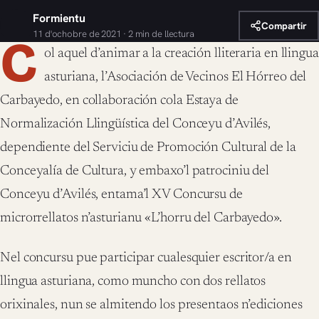
Formientu
Compartir
11 d'ochobre de 2021 · 2 min de llectura
C
ol aquel d’animar a la creación lliteraria en llingua
asturiana, l’Asociación de Vecinos El Hórreo del
Carbayedo, en collaboración cola Estaya de
Normalización Llingüística del Conceyu d’Avilés,
dependiente del Serviciu de Promoción Cultural de la
Conceyalía de Cultura, y embaxo’l patrociniu del
Conceyu d’Avilés, entama’l XV Concursu de
microrrellatos n’asturianu «L’horru del Carbayedo».
Nel concursu pue participar cualesquier escritor/a en
llingua asturiana, como muncho con dos rellatos
orixinales, nun se almitendo los presentaos n’ediciones