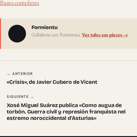
Bases completes
Sobre l'autor
Formientu
Collabora con Formientu.
Ver toles sos pieces →
Navegación ente pieces
← ANTERIOR
«Crisis», de Javier Cubero de Vicent
SIGUIENTE →
Xosé Miguel Suárez publica «Como augua de
torbón. Guerra civil y represión franquista nel
estremo noroccidental d’Asturias»