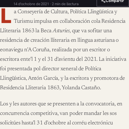
Compartir
14 d'ochobre de 2021 · 2 min de llectura
L
a Conseyería de Cultura, Política Llingüística y
Turismu impulsa en collaboración cola Residencia
Lliteraria 1863 la Beca
Asturies
, que va sofitar una
residencia de creación lliteraria en llingua asturiana o
eonaviegu n’A Coruña, realizada por un escritor o
escritora ente’l 1 y el 31 d’avientu del 2021. La iniciativa
foi presentada pol director xeneral de Política
Llingüística, Antón García, y la escritora y promotora de
Residencia Lliteraria 1863, Yolanda Castaño.
Los y les autores que se presenten a la convocatoria, en
concurrencia competitiva, van poder mandar les sos
solicitúes hasta’l 31 d’ochobre al corréu electrónicu