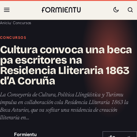
Aniciu
/
Concursos
CONCURSOS
Cultura convoca una beca
pa escritores na
Residencia Lliteraria 1863
d’A Coruña
La Conseyería de Cultura, Política Llingüística y Turismu
impulsa en collaboración cola Residencia Lliteraria 1863 la
Beca Asturies, que va sofitar una residencia de creación
lliteraria en…
Formientu