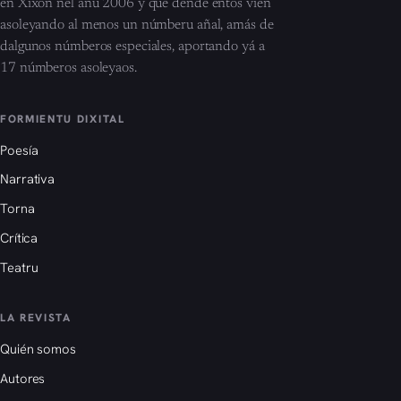
en Xixón nel añu 2006 y que dende entós vien
asoleyando al menos un númberu añal, amás de
dalgunos númberos especiales, aportando yá a
17 númberos asoleyaos.
FORMIENTU DIXITAL
Poesía
Narrativa
Torna
Crítica
Teatru
LA REVISTA
Quién somos
Autores