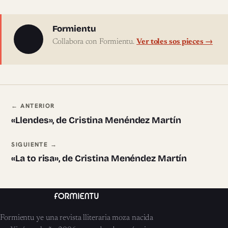
Sobre l'autor
Formientu
Collabora con Formientu.
Ver toles sos pieces →
Navegación ente pieces
← ANTERIOR
«Llendes», de Cristina Menéndez Martín
SIGUIENTE →
«La to risa», de Cristina Menéndez Martín
Formientu ye una revista lliteraria moza nacida