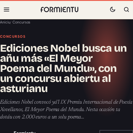
Aniciu
/
Concursos
CONCURSOS
Ediciones Nobel busca un
añu más «El Meyor
Poema del Mundu», con
un concursu abiertu al
asturianu
Ediciones Nobel convocó yá’l IX Premiu Internacional de Poesía
Xovellanos, El Meyor Poema del Mundu. Nesta ocasión ta
dotáu con 2.000 euros a un solu poema…