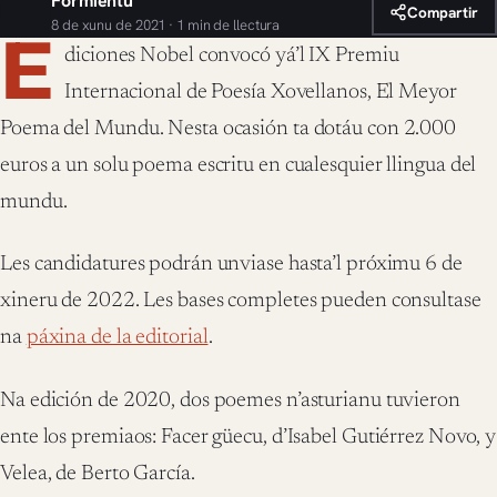
Formientu
Compartir
8 de xunu de 2021 · 1 min de llectura
E
diciones Nobel convocó yá’l IX Premiu
Internacional de Poesía Xovellanos, El Meyor
Poema del Mundu. Nesta ocasión ta dotáu con 2.000
euros a un solu poema escritu en cualesquier llingua del
mundu.
Les candidatures podrán unviase hasta’l próximu 6 de
xineru de 2022. Les bases completes pueden consultase
na
páxina de la editorial
.
Na edición de 2020, dos poemes n’asturianu tuvieron
ente los premiaos: Facer güecu, d’Isabel Gutiérrez Novo, y
Velea, de Berto García.