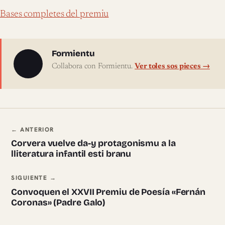
Bases completes del premiu
Sobre l'autor
Formientu
Collabora con Formientu.
Ver toles sos pieces →
Navegación ente pieces
← ANTERIOR
Corvera vuelve da-y protagonismu a la
lliteratura infantil esti branu
SIGUIENTE →
Convoquen el XXVII Premiu de Poesía «Fernán
Coronas» (Padre Galo)