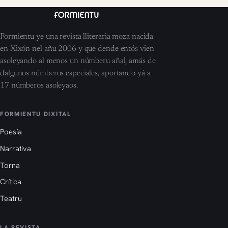
Formientu ye una revista lliteraria moza nacida
en Xixón nel añu 2006 y que dende entós vien
asoleyando al menos un númberu añal, amás de
dalgunos númberos especiales, aportando yá a
17 númberos asoleyaos.
FORMIENTU DIXITAL
Poesía
Narrativa
Torna
Crítica
Teatru
LA REVISTA