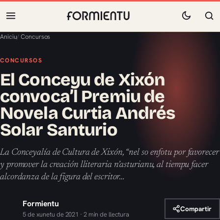
Aniciu
/
Concursos
CONCURSOS
El Conceyu de Xixón
convoca’l Premiu de
Novela Curtia Andrés
Solar Santurio
La Conceyalía de Cultura de Xixón, “nel so enfotu por favorecer
y promover la creación lliteraria n’asturianu, al tiempu facer
alcordanza de la figura del escritor…
Formientu
Compartir
5 de xunetu de 2021 · 2 min de llectura